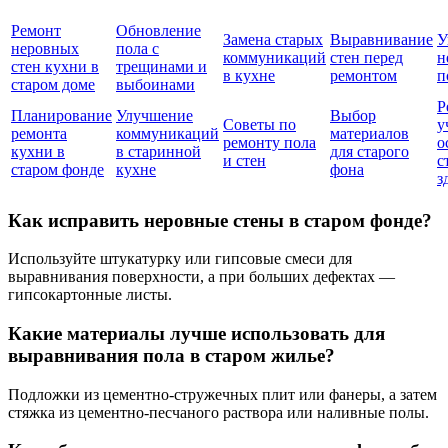
Ремонт
Обновление
Замена старых
Выравнивание
У
неровных
пола с
коммуникаций
стен перед
н
стен кухни в
трещинами и
в кухне
ремонтом
п
старом доме
выбоинами
Р
Планирование
Улучшение
Выбор
Советы по
у
ремонта
коммуникаций
материалов
ремонту пола
о
кухни в
в старинной
для старого
и стен
с
старом фонде
кухне
фона
з
Как исправить неровные стены в старом фонде?
Используйте штукатурку или гипсовые смеси для
выравнивания поверхности, а при больших дефектах —
гипсокартонные листы.
Какие материалы лучше использовать для
выравнивания пола в старом жилье?
Подложки из цементно-стружечных плит или фанеры, а затем
стяжка из цементно-песчаного раствора или наливные полы.