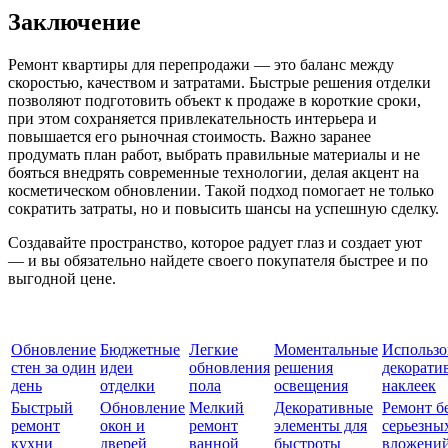
Заключение
Ремонт квартиры для перепродажи — это баланс между
скоростью, качеством и затратами. Быстрые решения отделки
позволяют подготовить объект к продаже в короткие сроки,
при этом сохраняется привлекательность интерьера и
повышается его рыночная стоимость. Важно заранее
продумать план работ, выбрать правильные материалы и не
бояться внедрять современные технологии, делая акцент на
косметическом обновлении. Такой подход помогает не только
сократить затраты, но и повысить шансы на успешную сделку.
Создавайте пространство, которое радует глаз и создает уют
— и вы обязательно найдете своего покупателя быстрее и по
выгодной цене.
Обновление
Бюджетные
Легкие
Моментальные
Использо
стен за один
идеи
обновления
решения
декорати
день
отделки
пола
освещения
наклеек
Быстрый
Обновление
Мелкий
Декоративные
Ремонт б
ремонт
окон и
ремонт
элементы для
серьезны
кухни
дверей
ванной
быстроты
вложени