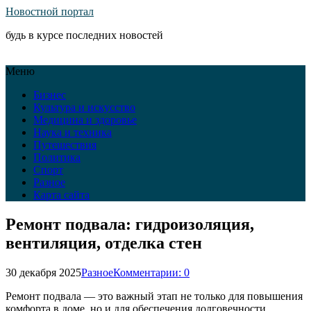
Новостной портал
будь в курсе последних новостей
Меню
Бизнес
Культура и искусство
Медицина и здоровье
Наука и техника
Путешествия
Политика
Спорт
Разное
Карта сайта
Ремонт подвала: гидроизоляция,
вентиляция, отделка стен
30 декабря 2025
Разное
Комментарии: 0
Ремонт подвала — это важный этап не только для повышения
комфорта в доме, но и для обеспечения долговечности