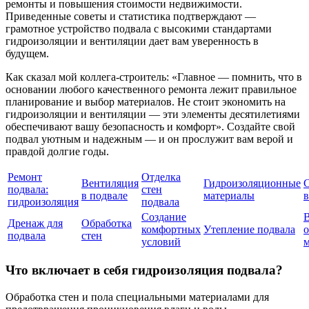
ремонты и повышения стоимости недвижимости.
Приведенные советы и статистика подтверждают —
грамотное устройство подвала с высокими стандартами
гидроизоляции и вентиляции дает вам уверенность в
будущем.
Как сказал мой коллега-строитель: «Главное — помнить, что в
основании любого качественного ремонта лежит правильное
планирование и выбор материалов. Не стоит экономить на
гидроизоляции и вентиляции — эти элементы десятилетиями
обеспечивают вашу безопасность и комфорт». Создайте свой
подвал уютным и надежным — и он прослужит вам верой и
правдой долгие годы.
Ремонт
Отделка
Вентиляция
Гидроизоляционные
подвала:
стен
в подвале
материалы
гидроизоляция
подвала
Создание
Дренаж для
Обработка
комфортных
Утепление подвала
подвала
стен
условий
м
Что включает в себя гидроизоляция подвала?
Обработка стен и пола специальными материалами для