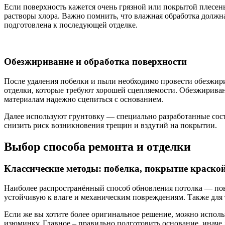
Если поверхность кажется очень грязной или покрытой плесен
растворы хлора. Важно помнить, что влажная обработка должна
подготовлена к последующей отделке.
Обезжиривание и обработка поверхности
После удаления побелки и пыли необходимо провести обезжири
отделки, которые требуют хорошей сцепляемости. Обезжирива
материалам надежно сцепиться с основанием.
Далее используют грунтовку — специально разработанные сос
снизить риск возникновения трещин и вздутий на покрытии.
Выбор способа ремонта и отделки
Классические методы: побелка, покрытие краско
Наиболее распространённый способ обновления потолка — пов
устойчивую к влаге и механическим повреждениям. Также для 
Если же вы хотите более оригинальное решение, можно исполь
изюминку. Главное – правильно подготовить основание, иначе 