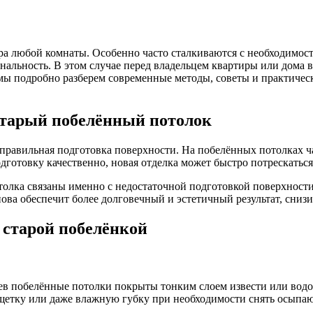
а любой комнаты. Особенно часто сталкиваются с необходимост
нальность. В этом случае перед владельцем квартиры или дома в
мы подробно разберем современные методы, советы и практичес
старый побелённый потолок
правильная подготовка поверхности. На побелённых потолках ч
дготовку качественно, новая отделка может быстро потрескаться
толка связаны именно с недостаточной подготовкой поверхности
ва обеспечит более долговечный и эстетичный результат, снизи
 старой побелёнкой
ев побелённые потолки покрыты тонким слоем извести или водоэ
щетку или даже влажную губку при необходимости снять осыпа