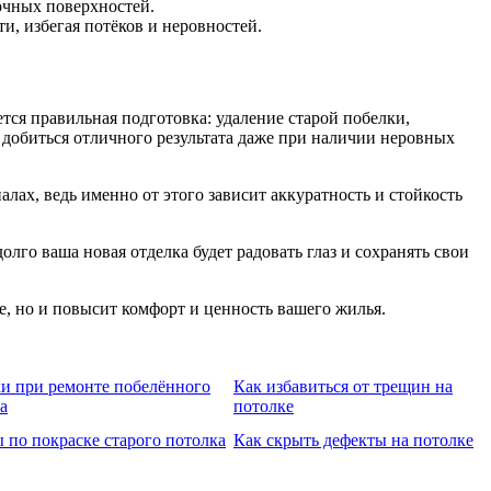
очных поверхностей.
и, избегая потёков и неровностей.
тся правильная подготовка: удаление старой побелки,
добиться отличного результата даже при наличии неровных
лах, ведь именно от этого зависит аккуратность и стойкость
лго ваша новая отделка будет радовать глаз и сохранять свои
, но и повысит комфорт и ценность вашего жилья.
 при ремонте побелённого
Как избавиться от трещин на
а
потолке
 по покраске старого потолка
Как скрыть дефекты на потолке