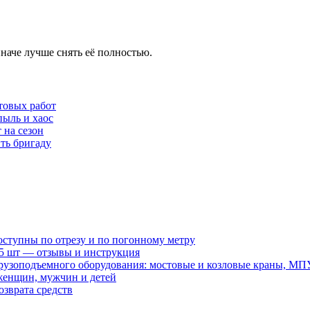
наче лучше снять её полностью.
товых работ
пыль и хаос
 на сезон
ть бригаду
оступны по отрезу и по погонному метру
15 шт — отзывы и инструкция
рузоподъемного оборудования: мостовые и козловые краны, МП
женщин, мужчин и детей
зврата средств