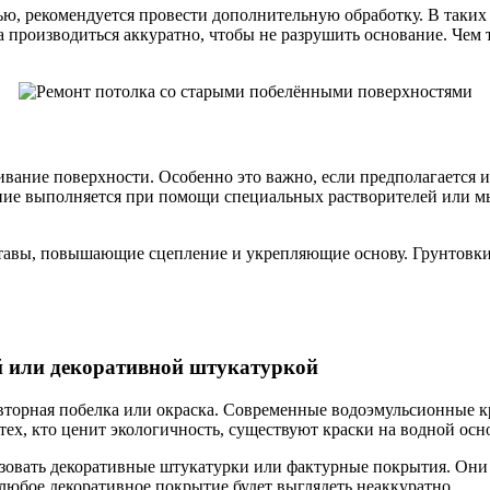
ью, рекомендуется провести дополнительную обработку. В таких
 производиться аккуратно, чтобы не разрушить основание. Чем 
вание поверхности. Особенно это важно, если предполагается 
ние выполняется при помощи специальных растворителей или мы
тавы, повышающие сцепление и укрепляющие основу. Грунтовки
й или декоративной штукатуркой
торная побелка или окраска. Современные водоэмульсионные к
тех, кто ценит экологичность, существуют краски на водной ос
зовать декоративные штукатурки или фактурные покрытия. Они 
любое декоративное покрытие будет выглядеть неаккуратно.