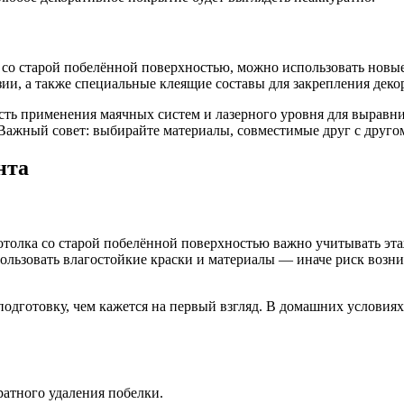
а со старой побелённой поверхностью, можно использовать нов
ии, а также специальные клеящие составы для закрепления дек
ть применения маячных систем и лазерного уровня для выравн
 Важный совет: выбирайте материалы, совместимые друг с друг
нта
отолка со старой побелённой поверхностью важно учитывать эт
льзовать влагостойкие краски и материалы — иначе риск возни
подготовку, чем кажется на первый взгляд. В домашних условия
атного удаления побелки.