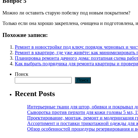
Вопрос 5
Можно ли оставить старую побелку под новым покрытием?
Только если она хорошо закреплена, очищена и подготовлена, и
Похожие записи:
Ремонт в новостройке под ключ: порядок черновых и чис
Ремонт в квартире, где уже живёте: как минимизировать 
Планировка ремонта дачного дома: поэтапная схема работ
Как выбрать подрядчика для ремонта квартиры и провери
Поиск
Поиск
Recent Posts
Интерьерные ткани для штор, обивки и покрывал д
Сыворотка против перхоти для кожи головы 5 мл, 
Проектирование, монтаж, ремонт и модернизация г
Ассортимент и поставки трикотажной одежды для 
Обзор особенностей процедуры резервирования и во