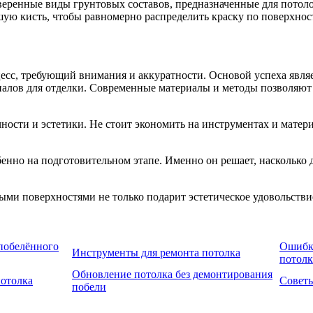
веренные виды грунтовых составов, предназначенные для потол
ую кисть, чтобы равномерно распределить краску по поверхност
есс, требующий внимания и аккуратности. Основой успеха являе
алов для отделки. Современные материалы и методы позволяют 
ости и эстетики. Не стоит экономить на инструментах и материа
нно на подготовительном этапе. Именно он решает, насколько до
ми поверхностями не только подарит эстетическое удовольствие
побелённого
Ошибки
Инструменты для ремонта потолка
потолк
Обновление потолка без демонтирования
потолка
Советы
побели