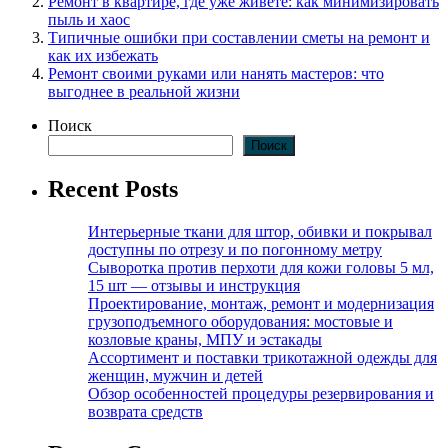
Ремонт в квартире, где уже живёте: как минимизировать
пыль и хаос
Типичные ошибки при составлении сметы на ремонт и
как их избежать
Ремонт своими руками или нанять мастеров: что
выгоднее в реальной жизни
Поиск
Поиск
Recent Posts
Интерьерные ткани для штор, обивки и покрывал
доступны по отрезу и по погонному метру
Сыворотка против перхоти для кожи головы 5 мл,
15 шт — отзывы и инструкция
Проектирование, монтаж, ремонт и модернизация
грузоподъемного оборудования: мостовые и
козловые краны, МПУ и эстакады
Ассортимент и поставки трикотажной одежды для
женщин, мужчин и детей
Обзор особенностей процедуры резервирования и
возврата средств