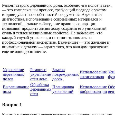
Ремонт старого деревянного дома, особенно его полов и стен,
— это комплексный процесс, требующий подхода с учетом
индивидуальных особенностей сооружения. Адекватная
диагностика, использование современных материалов и
технологий, а также соблюдение правил реставрации
позволяют продлить жизнь дому, сохраняя его уникальный
стиль и теплоизоляционные свойства. Не забывайте, что
каждый случай уникален, и не стоит экономить на
профессиональной экспертизе. Важнейшее — это желание и
внимание к деталям — гарант того, что ваш дом прослужит
еще не одно десятилетие.
Укрепление
Ремонт и
Замена
Использование
Уси
деревянных
укрепление
поврежденных
антисептиков
фун
полов
стен дома
досок
Обработка
Выравнивание
Планировка
Использование
Обе
деревянных
пола
укреплений
виброизоляции
вен
стен
Вопрос 1
Какими материалами лучше усилить пол в старом деревянном