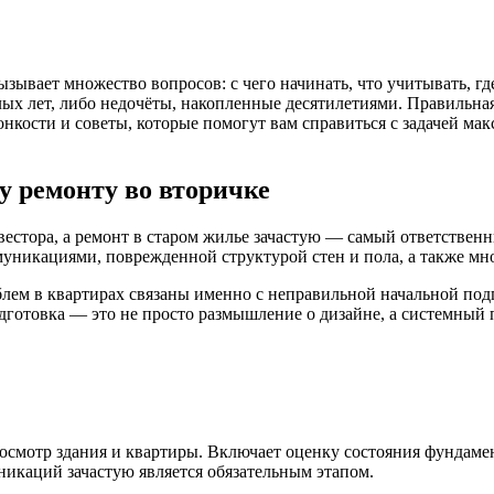
зывает множество вопросов: с чего начинать, что учитывать, г
лых лет, либо недочёты, накопленные десятилетиями. Правильна
онкости и советы, которые помогут вам справиться с задачей м
у ремонту во вторичке
естора, а ремонт в старом жилье зачастую — самый ответственн
уникациями, поврежденной структурой стен и пола, а также м
блем в квартирах связаны именно с неправильной начальной по
готовка — это не просто размышление о дизайне, а системный
смотр здания и квартиры. Включает оценку состояния фундамент
икаций зачастую является обязательным этапом.