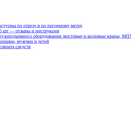
оступны по отрезу и по погонному метру
15 шт — отзывы и инструкция
рузоподъемного оборудования: мостовые и козловые краны, МП
женщин, мужчин и детей
зврата средств