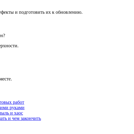
ефекты и подготовить их к обновлению.
ен?
ерхности.
месте.
товых работ
оими руками
пыль и хаос
ать и чем закончить