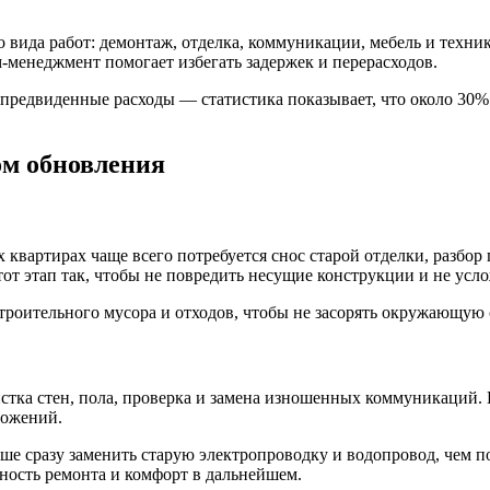
 вида работ: демонтаж, отделка, коммуникации, мебель и техни
менеджмент помогает избегать задержек и перерасходов.
епредвиденные расходы — статистика показывает, что около 30
ом обновления
х квартирах чаще всего потребуется снос старой отделки, разбо
от этап так, чтобы не повредить несущие конструкции и не ус
троительного мусора и отходов, чтобы не засорять окружающую
тка стен, пола, проверка и замена изношенных коммуникаций. И
ложений.
е сразу заменить старую электропроводку и водопровод, чем по
ность ремонта и комфорт в дальнейшем.