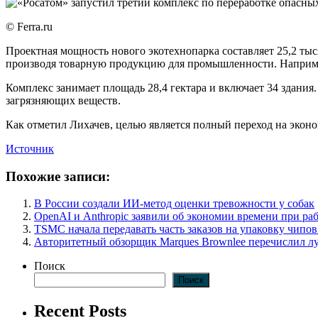
© Ferra.ru
Проектная мощность нового экотехнопарка составляет 25,2 тыс
производя товарную продукцию для промышленности. Например, 
Комплекс занимает площадь 28,4 гектара и включает 34 здани
загрязняющих веществ.
Как отметил Лихачев, целью является полный переход на эконо
Источник
Похожие записи:
В России создали ИИ-метод оценки тревожности у собак
OpenAI и Anthropic заявили об экономии времени при ра
TSMC начала передавать часть заказов на упаковку чипов
Авторитетный обзорщик Marques Brownlee перечислил л
Поиск
Поиск
Recent Posts