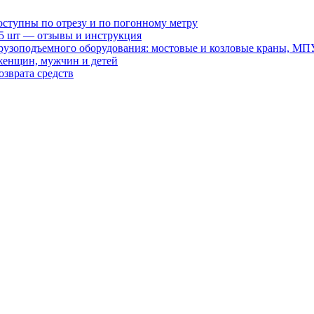
оступны по отрезу и по погонному метру
15 шт — отзывы и инструкция
рузоподъемного оборудования: мостовые и козловые краны, МП
женщин, мужчин и детей
зврата средств