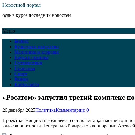
Новостной портал
будь в курсе последних новостей
Меню
Бизнес
Культура и искусство
Медицина и здоровье
Наука и техника
Путешествия
Политика
Спорт
Разное
Карта сайта
«Росатом» запустил третий комплекс по
26 декабря 2025
Политика
Комментарии: 0
Проектная мощность комплекса составляет 25,2 тысячи тонн в
классов опасности. Генеральный директор корпорации Алексей 