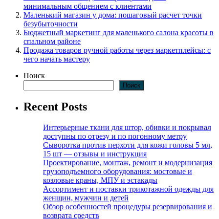
минимальным общением с клиентами
Маленький магазин у дома: пошаговый расчет точки
безубыточности
Бюджетный маркетинг для маленького салона красоты в
спальном районе
Продажа товаров ручной работы через маркетплейсы: с
чего начать мастеру
Поиск
Поиск
Recent Posts
Интерьерные ткани для штор, обивки и покрывал
доступны по отрезу и по погонному метру
Сыворотка против перхоти для кожи головы 5 мл,
15 шт — отзывы и инструкция
Проектирование, монтаж, ремонт и модернизация
грузоподъемного оборудования: мостовые и
козловые краны, МПУ и эстакады
Ассортимент и поставки трикотажной одежды для
женщин, мужчин и детей
Обзор особенностей процедуры резервирования и
возврата средств