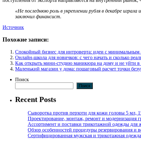
поступления от экспорта направляются на внутренний рынок, 
«Не последнюю роль в укреплении рубля в декабре играла 
заключил финансист.
Источник
Похожие записи:
Спокойный бизнес для интроверта: идеи с минимальным
Онлайн-школа для новичков: с чего начать и сколько реал
Как открыть мини-студию маникюра на дому и не уйти в
Маленький магазин у дома: пошаговый расчет точки без
Поиск
Поиск
Recent Posts
Сыворотка против перхоти для кожи головы 5 мл, 
Проектирование, монтаж, ремонт и модернизация г
Ассортимент и поставки трикотажной одежды для 
Обзор особенностей процедуры резервирования и во
Сертифицированная мужская и трикотажная одежда ф