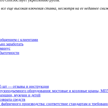
что способствует укреплению рубля.
и все еще высокая ключевая ставка, несмотря на ее недавнее сн
 общением с клиентами
ьно заработать
 минус
убыточности
15 шт — отзывы и инструкция
рузоподъемного оборудования: мостовые и козловые краны, МП
женщин, мужчин и детей
зврата средств
абричного производства: соответствие стандартам и требовани