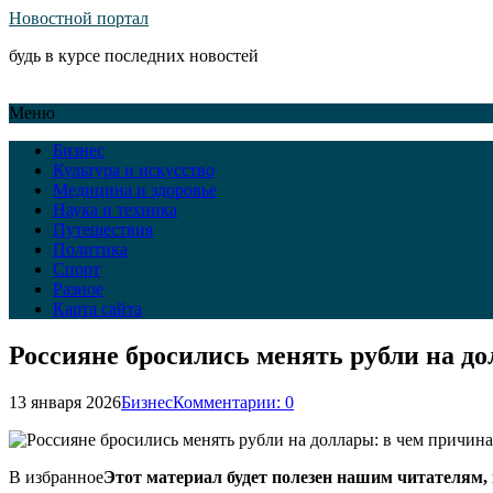
Новостной портал
будь в курсе последних новостей
Меню
Бизнес
Культура и искусство
Медицина и здоровье
Наука и техника
Путешествия
Политика
Спорт
Разное
Карта сайта
Россияне бросились менять рубли на д
13 января 2026
Бизнес
Комментарии: 0
В избранное
Этот материал будет полезен нашим читателям,