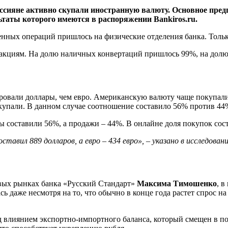
россияне активно скупали иностранную валюту. Основное пре
ьтаты которого имеются в распоряжении Bankiros.ru.
менных операций пришлось на физические отделения банка. Тол
закциям. На долю наличных конвертаций пришлось 99%, на долю
ировали доллары, чем евро. Американскую валюту чаще покупали
купали. В данном случае соотношение составило 56% против 44
ы составили 56%, а продажи – 44%. В онлайне доля покупок сост
ставил 889 долларов, а евро – 434 евро», – указано в исследовани
вых рынках банка «Русский Стандарт»
Максима Тимошенко
, в
ь даже несмотря на то, что обычно в конце года растет спрос 
 влиянием экспортно-импортного баланса, который смещен в по