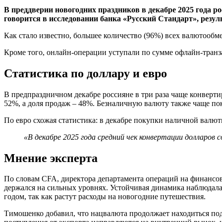
В преддверии новогодних праздников в декабре 2025 года 
говорится в исследовании банка «Русский Стандарт», резул
Как стало известно, большее количество (96%) всех валютооб
Кроме того, онлайн-операции уступали по сумме офлайн-тран
Статистика по доллару и евро
В предпраздничном декабре россияне в три раза чаще конверт
52%, а доля продаж – 48%. Безналичную валюту также чаще по
По евро схожая статистика: в декабре покупки наличной валют
«В декабре 2025 года средний чек конвертации долларов со
Мнение эксперта
По словам CFA, директора департамента операций на финансо
держался на сильных уровнях. Устойчивая динамика наблюдалас
годом, так как растут расходы на новогодние путешествия.
Тимошенко добавил, что нацвалюта продолжает находиться под