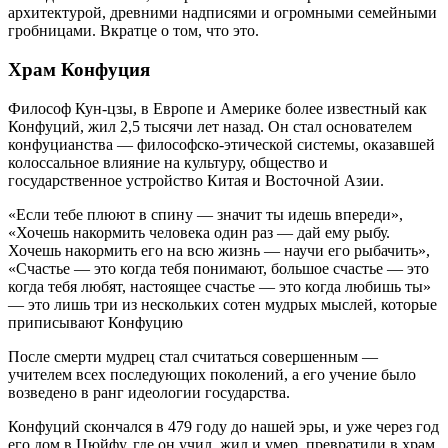
архитектурой, древними надписями и огромными семейными
гробницами. Вкратце о том, что это.
Храм Конфуция
Философ Кун-цзы, в Европе и Америке более известный как
Конфуций, жил 2,5 тысячи лет назад. Он стал основателем
конфуцианства — философско-этической системы, оказавшей
колоссальное влияние на культуру, общество и
государственное устройство Китая и Восточной Азии.
«Если тебе плюют в спину — значит ты идешь впереди»,
«Хочешь накормить человека один раз — дай ему рыбу.
Хочешь накормить его на всю жизнь — научи его рыбачить»,
«Счастье — это когда тебя понимают, большое счастье — это
когда тебя любят, настоящее счастье — это когда любишь ты»
— это лишь три из нескольких сотен мудрых мыслей, которые
приписывают Конфуцию
После смерти мудрец стал считаться совершенным —
учителем всех последующих поколений, а его учение было
возведено в ранг идеологии государства.
Конфуций скончался в 479 году до нашей эры, и уже через год
его дом в Цюйфу, где он учил, жил и умер, превратили в храм,