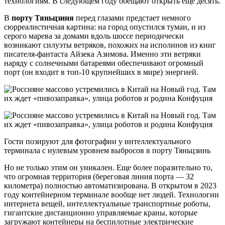
технологиям. В следующем году обещают открыть еще десять.
В
порту Тяньцзиня
перед глазами предстает немного
сюрреалистичная картина: на город опустился туман, и из
серого марева за домами вдоль шоссе периодически
возникают силуэты ветряков, похожих на исполинов из книг
писателя-фантаста Айзека Азимова. Именно эти ветряки
наряду с солнечными батареями обеспечивают огромный
порт (он входит в топ-10 крупнейших в мире) энергией.
Гости позируют для фотографии у интеллектуального
терминала с нулевым уровнем выбросов в порту Тяньцзинь
Но не только этим он уникален. Еще более поразительно то,
что огромная территория (береговая линия порта — 32
километра) полностью автоматизирована. В открытом в 2023
году контейнерном терминале вообще нет людей. Технологии
интернета вещей, интеллектуальные транспортные роботы,
гигантские дистанционно управляемые краны, которые
загружают контейнеры на беспилотные электрические