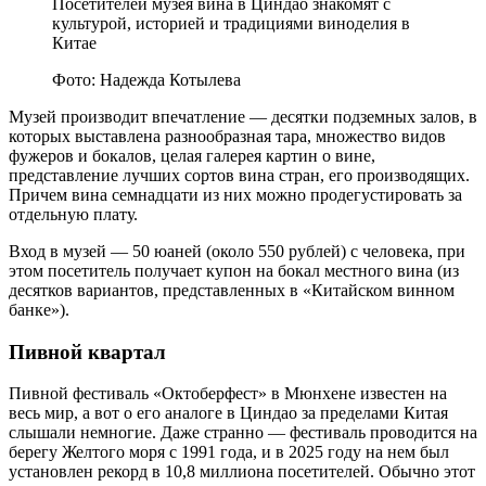
Посетителей музея вина в Циндао знакомят с
культурой, историей и традициями виноделия в
Китае
Фото: Надежда Котылева
Музей производит впечатление — десятки подземных залов, в
которых выставлена разнообразная тара, множество видов
фужеров и бокалов, целая галерея картин о вине,
представление лучших сортов вина стран, его производящих.
Причем вина семнадцати из них можно продегустировать за
отдельную плату.
Вход в музей — 50 юаней (около 550 рублей) с человека, при
этом посетитель получает купон на бокал местного вина (из
десятков вариантов, представленных в «Китайском винном
банке»).
Пивной квартал
Пивной фестиваль «Октоберфест» в Мюнхене известен на
весь мир, а вот о его аналоге в Циндао за пределами Китая
слышали немногие. Даже странно — фестиваль проводится на
берегу Желтого моря с 1991 года, и в 2025 году на нем был
установлен рекорд в 10,8 миллиона посетителей. Обычно этот