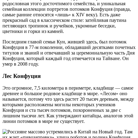
родословная этого досточтимого семейства, и уникальная
семейная коллекции портретов потомков Конфуция (правда,
самые ранние относятся «лишь» к XIV веку). Есть даже
прекрасный сад в классическом стиле: затейливая паутина
петляющих тропинок и ручейков, укромные беседки,
цветники и горки из камней.
Последним главой семьи Кун, жившей здесь, был потомок
Конфуция в 77-м поколении, обладавший десятками почетных
титулов и званий и отвечавший за церемониальную часть Дня
Конфуция, который каждый год отмечается на Тайване. Он
умер в 2008 году.
Лес Конфуция
Это огромное, 7,5 километра в периметре, кладбище — самое
древнее и большое родовое кладбище в мире. «Лесом» оно
называется, потому что здесь растет 20 тысяч деревьев, между
которыми расположены могилы некоторых учеников
Конфуция и ста тысяч потомков, похороненных за две с
лишним тысячи лет. Как утверждают китайцы, аналогов этой
линии потомков в мире не существует.