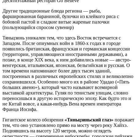
Десятиэтажный ресторан Go Believe
Другие традиционные блюда региона — рыба,
фаршированная бараниной, булочки из клейкого риса с
бобовой пастой и сладкие витые жареные палочки
(пользующийся спросом сувенир)
Тяньцзинь уникален тем, что здесь Восток встречается с
Западом. После опиумных войн в 1860-х годах в городе
появились британская, французская и германская концессии
(территории, управляющиеся иностранными державами), а
позже, в конце XIX века, к ним добавились новые — австро-
венгерская, итальянская, японская, бельгийская и русская. О
том времени напоминают более двух тысяч зданий,
построенных в различных европейских стилях и великолепно
сохранившихся. Особенно много их в районе Удадао («Пять
больших авеню»), который часто называют всемирной
выставкой архитектуры. Гуляя по тенистым улицам, словно
переносишься в другую историческую эпоху. Как будто это и
не Китай вовсе, а какая-нибудь Вена времен императора
Франца Иосифа.
Гигантское колесо обозрения
«Тяньцзиньский глаз»
поражает
тем, что оно установлено прямо на мосту через реку Хайхэ.
Поднявшись на высоту 120 метров, можно оглядеть
окрестности — современные небоскребы, городские пейзажи