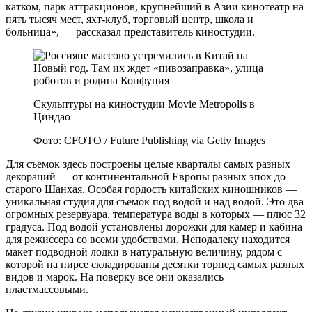
катком, парк аттракционов, крупнейший в Азии кинотеатр на
пять тысяч мест, яхт-клуб, торговый центр, школа и
больница», — рассказал представитель киностудии.
Скульптуры на киностудии Movie Metropolis в
Циндао
Фото: CFOTO / Future Publishing via Getty Images
Для съемок здесь построены целые кварталы самых разных
декораций — от континентальной Европы разных эпох до
старого Шанхая. Особая гордость китайских киношников —
уникальная студия для съемок под водой и над водой. Это два
огромных резервуара, температура воды в которых — плюс 32
градуса. Под водой установлены дорожки для камер и кабина
для режиссера со всеми удобствами. Неподалеку находится
макет подводной лодки в натуральную величину, рядом с
которой на пирсе складированы десятки торпед самых разных
видов и марок. На поверку все они оказались
пластмассовыми.