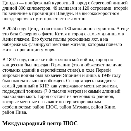
Циндао — прибрежный курортный город с береговой линией
длиной 800 километров, 49 заливами и 120 островами, второй
по величине в провинции Шандун. На высокоскоростном
поезде время в пути пролетает незаметно.
В 2024 году Циндао посетили 130 миллионов туристов. А еще
это база Северного флота Китая и город с самым длинным в
Азии пляжем. Его бухты полны роскошных яхт, а на
набережных фланируют местные жители, которым повезло
жить в провинции у моря.
В 1897 году, после китайско-японской войны, город по
концессии был передан Германии (это и объясняет наличие
стольких зданий в европейском стиле), в ходе Первой
мировой войны был захвачен Японией и лишь в 1949 голу
был окончательно освобожден. Сегодня здесь находится
самый длинный в КНР, как утверждают местные жители,
подводный тоннель (7,8 тысячи метров) и самый длинный
надводный мост. Город состоит из нескольких районов,
которые местные называют по территориальным
особенностям: район ШОС, район Музыки, район Кино,
район Пива.
Международный центр ШОС