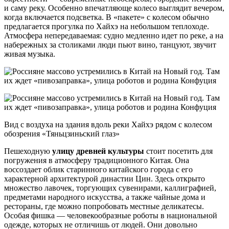
и саму реку. Особенно впечатляюще колесо выглядит вечером,
когда включается подсветка. В «пакете» с колесом обычно
предлагается прогулка по Хайхэ на небольшом теплоходе.
Атмосфера непередаваемая: судно медленно идет по реке, а на
набережных за столиками люди пьют вино, танцуют, звучит
живая музыка.
Вид с воздуха на здания вдоль реки Хайхэ рядом с колесом
обозрения «Тяньцзиньский глаз»
Пешеходную
улицу древней культуры
стоит посетить для
погружения в атмосферу традиционного Китая. Она
воссоздает облик старинного китайского города с его
характерной архитектурой династии Цин. Здесь открыто
множество лавочек, торгующих сувенирами, каллиграфией,
предметами народного искусства, а также чайные дома и
рестораны, где можно попробовать местные деликатесы.
Особая фишка — человекообразные роботы в национальной
одежде, которых не отличишь от людей. Они довольно