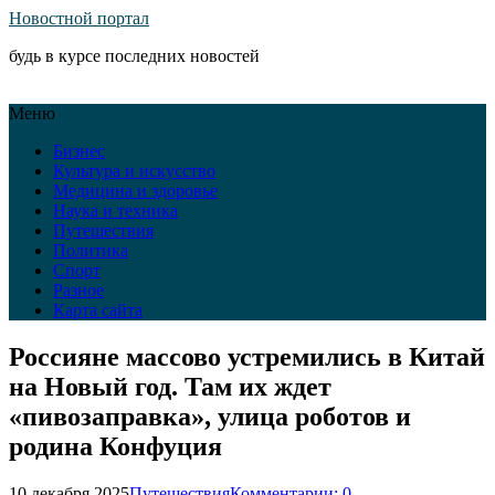
Новостной портал
будь в курсе последних новостей
Меню
Бизнес
Культура и искусство
Медицина и здоровье
Наука и техника
Путешествия
Политика
Спорт
Разное
Карта сайта
Россияне массово устремились в Китай
на Новый год. Там их ждет
«пивозаправка», улица роботов и
родина Конфуция
10 декабря 2025
Путешествия
Комментарии: 0