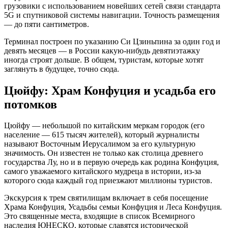
грузовики с использованием новейших сетей связи стандарта
5G и спутниковой системы навигации. Точность размещения
— до пяти сантиметров.
Терминал построен по указанию Си Цзиньпина за один год и
девять месяцев — в России какую-нибудь девятиэтажку
иногда строят дольше. В общем, туристам, которые хотят
заглянуть в будущее, точно сюда.
Цюйфу: Храм Конфуция и усадьба его
потомков
Цюйфу — небольшой по китайским меркам городок (его
население — 615 тысяч жителей), который журналисты
называют Восточным Иерусалимом за его культурную
значимость. Он известен не только как столица древнего
государства Лу, но и в первую очередь как родина Конфуция,
самого уважаемого китайского мудреца в истории, из-за
которого сюда каждый год приезжают миллионы туристов.
Экскурсия к трем святилищам включает в себя посещение
Храма Конфуция, Усадьбы семьи Конфуция и Леса Конфуция.
Это священные места, входящие в список Всемирного
наследия ЮНЕСКО, которые славятся исторической