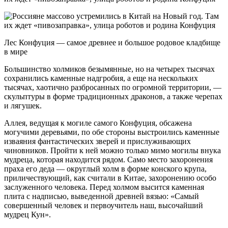
Лес Конфуция — самое древнее и большое родовое кладбище
в мире
Большинство холмиков безымянные, но на четырех тысячах
сохранились каменные надгробия, а еще на нескольких
тысячах, хаотично разбросанных по огромной территории, —
скульптуры в форме традиционных драконов, а также черепах
и лягушек.
Аллея, ведущая к могиле самого Конфуция, обсажена
могучими деревьями, по обе стороны выстроились каменные
изваяния фантастических зверей и прислуживающих
чиновников. Пройти к ней можно только мимо могилы внука
мудреца, которая находится рядом. Само место захоронения
праха его деда — округлый холм в форме конского крупа,
приличествующий, как считали в Китае, захоронению особо
заслуженного человека. Перед холмом высится каменная
плита с надписью, выведенной древней вязью: «Самый
совершенный человек и первоучитель наш, высочайший
мудрец Кун».