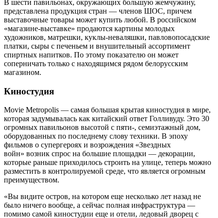
В шести павильонах, окружающих большую жемчужину,
представлена продукция стран — членов ШОС, причем
выставочные товары может купить любой. В российском
«магазине-выставке» продаются картины молодых
художников, матрешки, куклы-неваляшки, павловопосадские
платки, сыры с печеньем и внушительный ассортимент
спиртных напитков. По этому показателю он может
соперничать только с находящимся рядом белорусским
магазином.
Киностудия
Movie Metropolis — самая большая крытая киностудия в мире,
которая задумывалась как китайский ответ Голливуду. Это 30
огромных павильонов высотой с пяти-, семиэтажный дом,
оборудованных по последнему слову техники. В эпоху
фильмов о супергероях и возрождения «Звездных
войн» возник спрос на большие площадки — декорации,
которые раньше приходилось строить на улице, теперь можно
разместить в контролируемой среде, что является огромным
преимуществом.
«Вы видите остров, на котором еще несколько лет назад не
было ничего вообще, а сейчас полная инфраструктура —
помимо самой киностудии еще и отели, ледовый дворец с