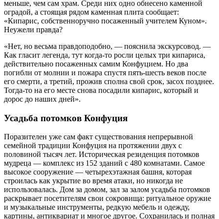
меньше, чем сам храм. Среди них одно обнесено каменной
оградой, а стоящая рядом каменная плита сообщает:
«Кипарис, собственноручно посаженный учителем Куном».
Неужели правда?
«Нет, но весьма правдоподобно, — пояснила экскурсовод. —
Как гласит легенда, тут когда-то росли целых три кипариса,
действительно посаженных самим Конфуцием. Но два
погибли от молнии и пожара спустя пять-шесть веков после
его смерти, а третий, прожив сполна свой срок, засох позднее.
Тогда-то на его месте снова посадили кипарис, который и
дорос до наших дней».
Усадьба потомков Конфуция
Поразителен уже сам факт существования непрерывной
семейной традиции Конфуция на протяжении двух с
половиной тысяч лет. Историческая резиденция потомков
мудреца — комплекс из 152 зданий с 480 комнатами. Самое
высокое сооружение — четырехэтажная башня, которая
строилась как укрытие во время атаки, но никогда не
использовалась. Дом за домом, зал за залом усадьба потомков
раскрывает посетителям свои сокровища: ритуальное оружие
и музыкальные инструменты, редкую мебель и одежду,
картины, антиквариат и многое другое. Сохранилась и полная