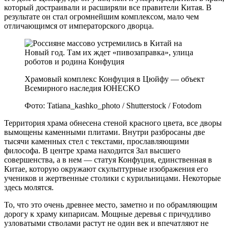
который достраивали и расширяли все правители Китая. В
результате он стал огромнейшим комплексом, мало чем
отличающимся от императорского дворца.
Храмовый комплекс Конфуция в Цюйфу — объект
Всемирного наследия ЮНЕСКО
Фото: Tatiana_kashko_photo / Shutterstock / Fotodom
Территория храма обнесена стеной красного цвета, все дворы
вымощены каменными плитами. Внутри разбросаны две
тысячи каменных стел с текстами, прославляющими
философа. В центре храма находится Зал высшего
совершенства, а в нем — статуя Конфуция, единственная в
Китае, которую окружают скульптурные изображения его
учеников и жертвенные столики с курильницами. Некоторые
здесь молятся.
То, что это очень древнее место, заметно и по обрамляющим
дорогу к храму кипарисам. Мощные деревья с причудливо
узловатыми стволами растут не один век и впечатляют не