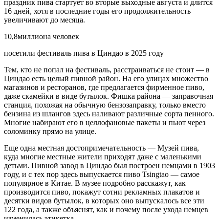
праздник пива стартует во вторые выходные августа и длится
16 дней, хотя в последние годы его продолжительность
увеличивают до месяца.
10,8миллиона человек
посетили фестиваль пива в Циндао в 2025 году
Тем, кто не попал на фестиваль, расстраиваться не стоит — в
Циндао есть целый пивной район. На его улицах множество
магазинов и ресторанов, где предлагается фирменное пиво,
даже скамейки в виде бутылок. Фишка района — заправочная
станция, похожая на обычную бензозаправку, только вместо
бензина из шлангов здесь наливают различные сорта пенного.
Многие набирают его в целлофановые пакеты и пьют через
соломинку прямо на улице.
Еще одна местная достопримечательность — Музей пива,
куда многие местные жители приходят даже с маленькими
детьми. Пивной завод в Циндао был построен немцами в 1903
году, и с тех пор здесь выпускается пиво Tsingtao — самое
популярное в Китае. В музее подробно расскажут, как
производится пиво, покажут сотни рекламных плакатов и
десятки видов бутылок, в которых оно выпускалось все эти
122 года, а также объяснят, как и почему после ухода немцев
изменилась этикетка.