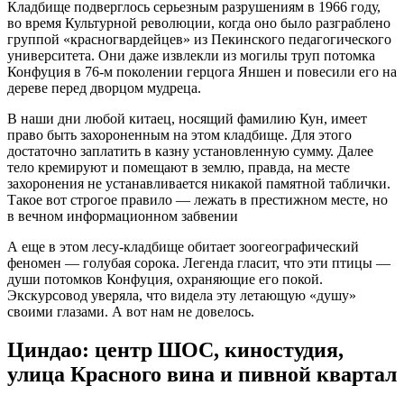
Кладбище подверглось серьезным разрушениям в 1966 году,
во время Культурной революции, когда оно было разграблено
группой «красногвардейцев» из Пекинского педагогического
университета. Они даже извлекли из могилы труп потомка
Конфуция в 76-м поколении герцога Яншен и повесили его на
дереве перед дворцом мудреца.
В наши дни любой китаец, носящий фамилию Кун, имеет
право быть захороненным на этом кладбище. Для этого
достаточно заплатить в казну установленную сумму. Далее
тело кремируют и помещают в землю, правда, на месте
захоронения не устанавливается никакой памятной таблички.
Такое вот строгое правило — лежать в престижном месте, но
в вечном информационном забвении
А еще в этом лесу-кладбище обитает зоогеографический
феномен — голубая сорока. Легенда гласит, что эти птицы —
души потомков Конфуция, охраняющие его покой.
Экскурсовод уверяла, что видела эту летающую «душу»
своими глазами. А вот нам не довелось.
Циндао: центр ШОС, киностудия,
улица Красного вина и пивной квартал