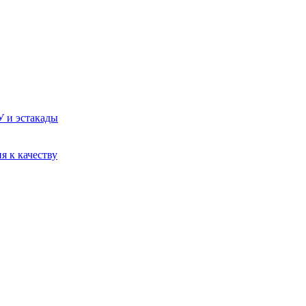
У и эстакады
я к качеству