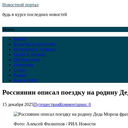
Новостной портал
будь в курсе последних новостей
Меню
Бизнес
Культура и искусство
Медицина и здоровье
Наука и техника
Путешествия
Политика
Спорт
Разное
Карта сайта
Россиянин описал поездку на родину Д
15 декабря 2025
Путешествия
Комментарии: 0
Фото: Алексей Филиппов / РИА Новости