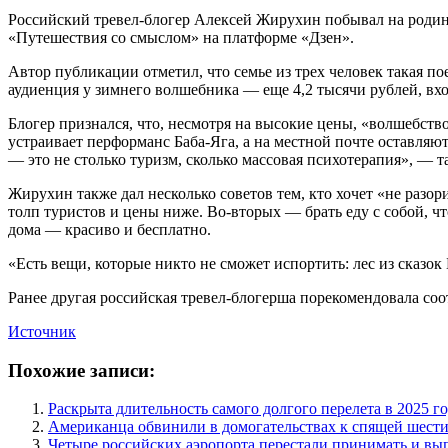
Российский тревел-блогер Алексей Жирухин побывал на родин
«Путешествия со смыслом» на платформе «Дзен».
Автор публикации отметил, что семье из трех человек такая по
аудиенция у зимнего волшебника — еще 4,2 тысячи рублей, вхо
Блогер признался, что, несмотря на высокие цены, «волшебств
устраивает перформанс Баба-Яга, а на местной почте оставляю
— это не столько туризм, сколько массовая психотерапия», — 
Жирухин также дал несколько советов тем, кто хочет «не разор
толп туристов и цены ниже. Во-вторых — брать еду с собой, ч
дома — красиво и бесплатно.
«Есть вещи, которые никто не сможет испортить: лес из сказок
Ранее другая российская тревел-блогерша порекомендовала соот
Источник
Похожие записи:
Раскрыта длительность самого долгого перелета в 2025 г
Американца обвинили в домогательствах к спящей шести
Четыре российских аэропорта перестали принимать и вы