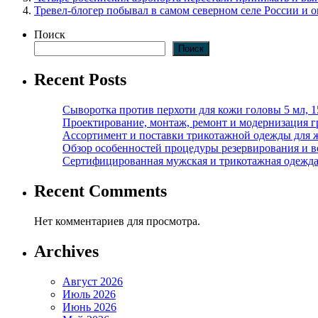
Тревел-блогер побывал в самом северном селе России и о
Поиск
Поиск
Recent Posts
Сыворотка против перхоти для кожи головы 5 мл, 
Проектирование, монтаж, ремонт и модернизация г
Ассортимент и поставки трикотажной одежды для 
Обзор особенностей процедуры резервирования и во
Сертифицированная мужская и трикотажная одежда ф
Recent Comments
Нет комментариев для просмотра.
Archives
Август 2026
Июль 2026
Июнь 2026