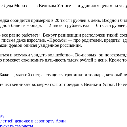
е Деда Мороза — в Великом Устюге — и удивился ценам на услу
ездка обойдется примерно в 20 тысяч рублей в день. Входной бил
дной билет в зоопарк — 2 тысячи рублей, еда — 6 тысяч рублей,
о все равно работает». Вокруг резиденции расположен тихий сос
т письма даже взрослые. «Просьбы — про родителей, кредиты, з
такой фразой описал увиденное россиянин.
иться и все-таки увидеть волшебство». Во-первых, он порекоменд
то поможет сэкономить пять-шесть тысяч рублей в день. Кроме т
 Бажова, мягкий снег, светящиеся тропинки и зоопарк, который 
ечественникам воздержаться от поездок в Великий Устюг. По ее 
оду
летней девочке в аэропорту Азии
пускать самолеты