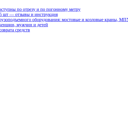
оступны по отрезу и по погонному метру
15 шт — отзывы и инструкция
рузоподъемного оборудования: мостовые и козловые краны, МП
женщин, мужчин и детей
зврата средств