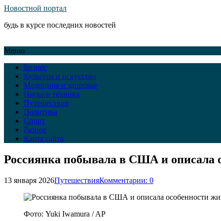
Новостной портал
будь в курсе последних новостей
Меню
Бизнес
Культура и искусство
Медицина и здоровье
Наука и техника
Путешествия
Политика
Спорт
Разное
Карта сайта
Россиянка побывала в США и описала о
13 января 2026
Путешествия
Комментарии: 0
Фото: Yuki Iwamura / AP