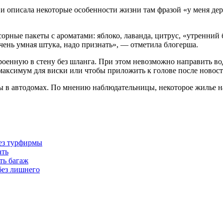
 описала некоторые особенности жизни там фразой «у меня дер
рные пакеты с ароматами: яблоко, лаванда, цитрус, «утренний б
Очень умная штука, надо признать», — отметила блогерша.
роенную в стену без шланга. При этом невозможно направить во
 максимум для виски или чтобы приложить к голове после новос
цы в автодомах. По мнению наблюдательницы, некоторое жилье н
без турфирмы
ать
ть багаж
без лишнего