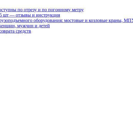
оступны по отрезу и по погонному метру
15 шт — отзывы и инструкция
рузоподъемного оборудования: мостовые и козловые краны, МП
женщин, мужчин и детей
зврата средств