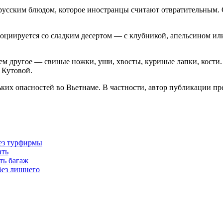
русским блюдом, которое иностранцы считают отвратительным. 
социируется со сладким десертом — с клубникой, апельсином ил
ем другое — свиные ножки, уши, хвосты, куриные лапки, кости. 
 Кутовой.
ьких опасностей во Вьетнаме. В частности, автор публикации пр
без турфирмы
ать
ть багаж
без лишнего