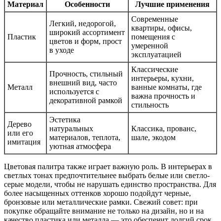
Материал
Особенности
Лучшие применения
Современные
Легкий, недорогой,
квартиры, офисы,
широкий ассортимент
Пластик
помещения с
цветов и форм, прост
умеренной
в уходе
эксплуатацией
Классические
Прочность, стильный
интерьеры, кухни,
внешний вид, часто
Металл
ванные комнаты, где
используется с
важна прочность и
декоративной рамкой
стильность
Эстетика
Дерево
натуральных
Классика, прованс,
или его
материалов, теплота,
шале, экодом
имитация
уютная атмосфера
Цветовая палитра также играет важную роль. В интерьерах в
светлых тонах предпочтительнее выбрать белые или светло-
серые модели, чтобы не нарушать единство пространства. Для
более насыщенных оттенков хорошо подойдут черные,
бронзовые или металлические рамки. Свежий совет: при
покупке обращайте внимание не только на дизайн, но и на
качество пластика или металла — это обеспечит долгий срок