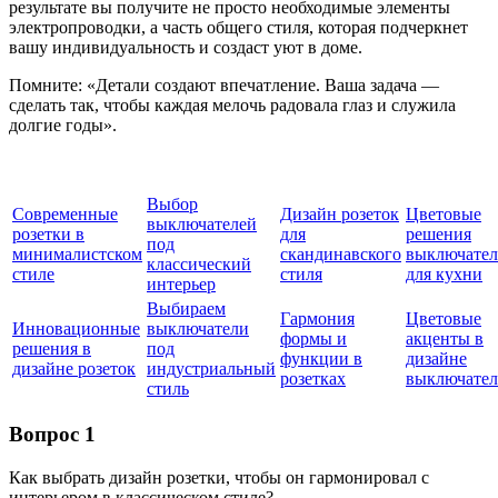
результате вы получите не просто необходимые элементы
электропроводки, а часть общего стиля, которая подчеркнет
вашу индивидуальность и создаст уют в доме.
Помните: «Детали создают впечатление. Ваша задача —
сделать так, чтобы каждая мелочь радовала глаз и служила
долгие годы».
Выбор
Современные
Дизайн розеток
Цветовые
выключателей
розетки в
для
решения
под
минималистском
скандинавского
выключател
классический
стиле
стиля
для кухни
интерьер
Выбираем
Гармония
Цветовые
Инновационные
выключатели
формы и
акценты в
решения в
под
функции в
дизайне
дизайне розеток
индустриальный
розетках
выключател
стиль
Вопрос 1
Как выбрать дизайн розетки, чтобы он гармонировал с
интерьером в классическом стиле?