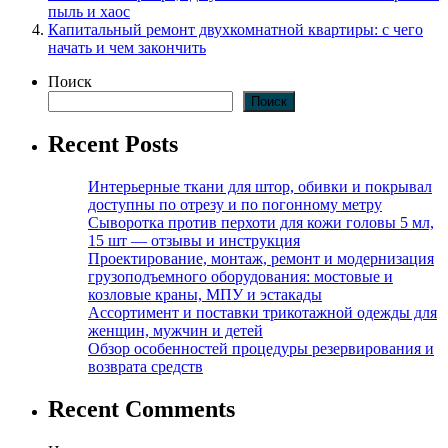
пыль и хаос
Капитальный ремонт двухкомнатной квартиры: с чего
начать и чем закончить
Поиск
Поиск
Recent Posts
Интерьерные ткани для штор, обивки и покрывал
доступны по отрезу и по погонному метру
Сыворотка против перхоти для кожи головы 5 мл,
15 шт — отзывы и инструкция
Проектирование, монтаж, ремонт и модернизация
грузоподъемного оборудования: мостовые и
козловые краны, МПУ и эстакады
Ассортимент и поставки трикотажной одежды для
женщин, мужчин и детей
Обзор особенностей процедуры резервирования и
возврата средств
Recent Comments