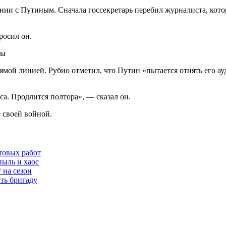
ии с Путиным. Сначала госсекретарь перебил журналиста, кото
росил он.
ны
рямой линией. Рубио отметил, что Путин «пытается отнять его а
аса. Продлится полтора», — сказал он.
 своей войной.
товых работ
пыль и хаос
 на сезон
ть бригаду