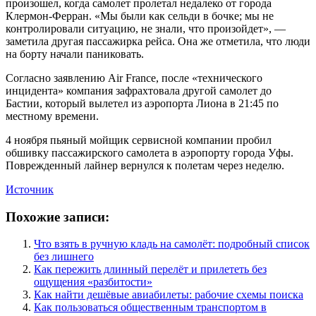
произошел, когда самолет пролетал недалеко от города
Клермон-Ферран. «Мы были как сельди в бочке; мы не
контролировали ситуацию, не знали, что произойдет», —
заметила другая пассажирка рейса. Она же отметила, что люди
на борту начали паниковать.
Согласно заявлению Air France, после «технического
инцидента» компания зафрахтовала другой самолет до
Бастии, который вылетел из аэропорта Лиона в 21:45 по
местному времени.
4 ноября пьяный мойщик сервисной компании пробил
обшивку пассажирского самолета в аэропорту города Уфы.
Поврежденный лайнер вернулся к полетам через неделю.
Источник
Похожие записи:
Что взять в ручную кладь на самолёт: подробный список
без лишнего
Как пережить длинный перелёт и прилететь без
ощущения «разбитости»
Как найти дешёвые авиабилеты: рабочие схемы поиска
Как пользоваться общественным транспортом в