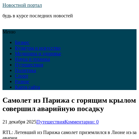
Новостной портал
будь в курсе последних новостей
Меню
Бизнес
Культура и искусство
Медицина и здоровье
Наука и техника
Путешествия
Политика
Спорт
Разное
Карта сайта
Самолет из Парижа с горящим крылом
совершил аварийную посадку
21 декабря 2025
Путешествия
Комментарии: 0
RTL: Летевший из Парижа самолет приземлился в Лионе из-за
аварии