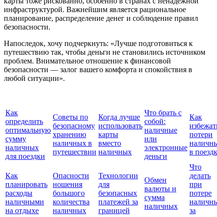
карты тоже рискованно, особенно в странах с ненадежной
инфраструктурой. Важнейшим является рациональное
планирование, распределение денег и соблюдение правил
безопасности.
Напоследок, хочу подчеркнуть: «Лучше подготовиться к
путешествию так, чтобы деньги не становились источником
проблем. Внимательное отношение к финансовой
безопасности — залог вашего комфорта и спокойствия в
любой ситуации».
Как
Что брать с
Советы по
Когда лучше
Как
определить
собой:
безопасному
использовать
избежат
оптимальную
наличные
хранению
карты
потери
сумму
или
наличных в
вместо
наличн
наличных
электронные
путешествии
наличных
в поезд
для поездки
деньги
Что
Как
Опасности
Технологии
делать
Обмен
планировать
ношения
для
при
валюты и
расходы
большого
безопасных
потере
сумма
наличными
количества
платежей за
наличн
наличных
на отдыхе
наличных
границей
за