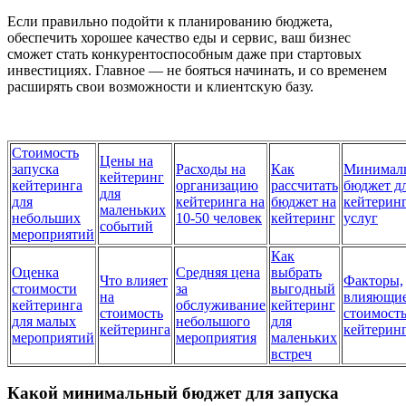
Если правильно подойти к планированию бюджета,
обеспечить хорошее качество еды и сервис, ваш бизнес
сможет стать конкурентоспособным даже при стартовых
инвестициях. Главное — не бояться начинать, и со временем
расширять свои возможности и клиентскую базу.
Стоимость
Цены на
запуска
Расходы на
Как
Минимал
кейтеринг
кейтеринга
организацию
рассчитать
бюджет д
для
для
кейтеринга на
бюджет на
кейтерин
маленьких
небольших
10-50 человек
кейтеринг
услуг
событий
мероприятий
Как
Оценка
Средняя цена
выбрать
Что влияет
Факторы,
стоимости
за
выгодный
на
влияющие
кейтеринга
обслуживание
кейтеринг
стоимость
стоимост
для малых
небольшого
для
кейтеринга
кейтерин
мероприятий
мероприятия
маленьких
встреч
Какой минимальный бюджет для запуска