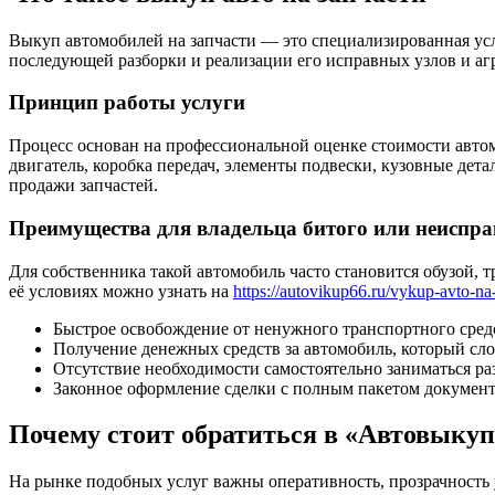
Выкуп автомобилей на запчасти — это специализированная усл
последующей разборки и реализации его исправных узлов и аг
Принцип работы услуги
Процесс основан на профессиональной оценке стоимости авто
двигатель, коробка передач, элементы подвески, кузовные дета
продажи запчастей.
Преимущества для владельца битого или неиспр
Для собственника такой автомобиль часто становится обузой, 
её условиях можно узнать на
https://autovikup66.ru/vykup-avto-na-
Быстрое освобождение от ненужного транспортного сред
Получение денежных средств за автомобиль, который сл
Отсутствие необходимости самостоятельно заниматься раз
Законное оформление сделки с полным пакетом документ
Почему стоит обратиться в «Автовыкуп
На рынке подобных услуг важны оперативность, прозрачност