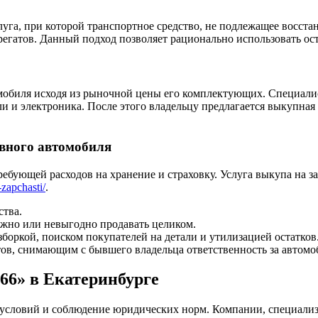
уга, при которой транспортное средство, не подлежащее восста
регатов. Данный подход позволяет рационально использовать ос
мобиля исходя из рыночной цены его комплектующих. Специалис
ли и электроника. После этого владельцу предлагается выкупная
авного автомобиля
требующей расходов на хранение и страховку. Услуга выкупа на 
zapchasti/
.
ства.
ожно или невыгодно продавать целиком.
боркой, поиском покупателей на детали и утилизацией остатков
ов, снимающим с бывшего владельца ответственность за автомо
66» в Екатеринбурге
ь условий и соблюдение юридических норм. Компании, специал