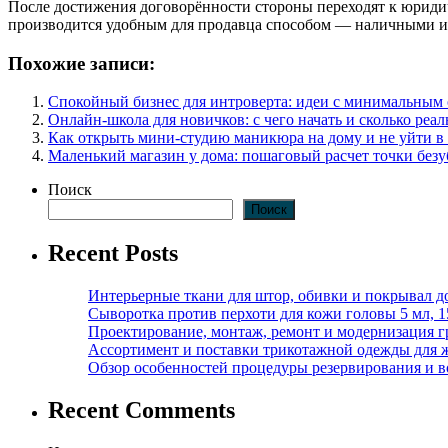
После достижения договорённости стороны переходят к юриди
производится удобным для продавца способом — наличными ил
Похожие записи:
Спокойный бизнес для интроверта: идеи с минимальным
Онлайн-школа для новичков: с чего начать и сколько реал
Как открыть мини-студию маникюра на дому и не уйти в
Маленький магазин у дома: пошаговый расчет точки без
Поиск
Поиск
Recent Posts
Интерьерные ткани для штор, обивки и покрывал д
Сыворотка против перхоти для кожи головы 5 мл, 
Проектирование, монтаж, ремонт и модернизация г
Ассортимент и поставки трикотажной одежды для 
Обзор особенностей процедуры резервирования и во
Recent Comments