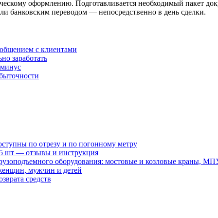
ческому оформлению. Подготавливается необходимый пакет доку
и банковским переводом — непосредственно в день сделки.
 общением с клиентами
ьно заработать
 минус
убыточности
оступны по отрезу и по погонному метру
15 шт — отзывы и инструкция
рузоподъемного оборудования: мостовые и козловые краны, МП
женщин, мужчин и детей
зврата средств