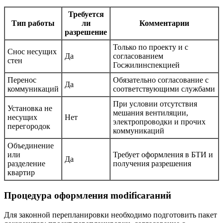
Требуется
Тип работы
ли
Комментарии
разрешение
Только по проекту и с
Снос несущих
Да
согласованием
стен
Госжилинспекцией
Перенос
Обязательно согласование с
Да
коммуникаций
соответствующими службами
При условии отсутствия
Установка не
мешания вентиляции,
несущих
Нет
электропроводки и прочих
перегородок
коммуникаций
Объединение
или
Требует оформления в БТИ и
Да
разделение
получения разрешения
квартир
Процедура оформления modificarаний
Для законной перепланировки необходимо подготовить пакет