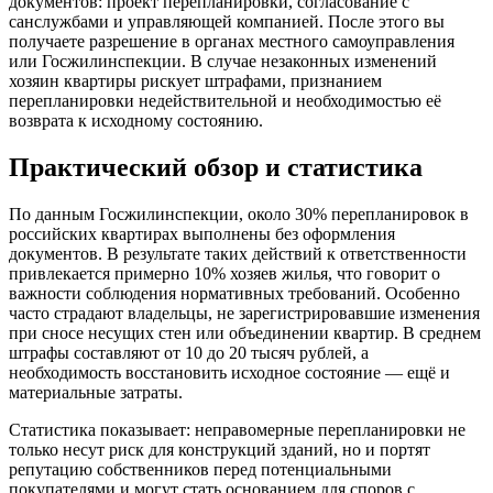
документов: проект перепланировки, согласование с
санслужбами и управляющей компанией. После этого вы
получаете разрешение в органах местного самоуправления
или Госжилинспекции. В случае незаконных изменений
хозяин квартиры рискует штрафами, признанием
перепланировки недействительной и необходимостью её
возврата к исходному состоянию.
Практический обзор и статистика
По данным Госжилинспекции, около 30% перепланировок в
российских квартирах выполнены без оформления
документов. В результате таких действий к ответственности
привлекается примерно 10% хозяев жилья, что говорит о
важности соблюдения нормативных требований. Особенно
часто страдают владельцы, не зарегистрировавшие изменения
при сносе несущих стен или объединении квартир. В среднем
штрафы составляют от 10 до 20 тысяч рублей, а
необходимость восстановить исходное состояние — ещё и
материальные затраты.
Статистика показывает: неправомерные перепланировки не
только несут риск для конструкций зданий, но и портят
репутацию собственников перед потенциальными
покупателями и могут стать основанием для споров с