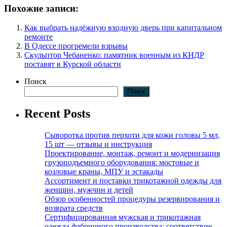
Похожие записи:
Как выбрать надёжную входную дверь при капитальном
ремонте
В Одессе прогремели взрывы
Скульптор Чебаненко: памятник военным из КНДР
поставят в Курской области
Поиск
Поиск
Recent Posts
Сыворотка против перхоти для кожи головы 5 мл,
15 шт — отзывы и инструкция
Проектирование, монтаж, ремонт и модернизация
грузоподъемного оборудования: мостовые и
козловые краны, МПУ и эстакады
Ассортимент и поставки трикотажной одежды для
женщин, мужчин и детей
Обзор особенностей процедуры резервирования и
возврата средств
Сертифицированная мужская и трикотажная
одежда фабричного производства: соответствие