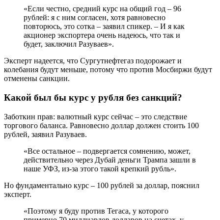
«Если честно, средний курс на общий год – 96
рублей: я с ним согласен, хотя равновесно
повторюсь, это сотка – заявил спикер. – И я как
акционер экспортера очень надеюсь, что так и
будет, заключил Разуваев».
Эксперт надеется, что Сургутнефтегаз подорожает и
колебания будут меньше, потому что против Мосбиржи будут
отменены санкции.
Какой был бы курс у рубля без санкций?
Заботкин прав: валютный курс сейчас – это следствие
торгового баланса. Равновесно доллар должен стоить 100
рублей, заявил Разуваев.
«Все остальное – подвергается сомнению, может,
действительно через Дубай деньги Трампа зашли в
наше УФЗ, из-за этого такой крепкий рубль».
Но фундаментально курс – 100 рублей за доллар, пояснил
эксперт.
«Поэтому я буду против Тегаса, у которого
примерно 70 миллиардов долларов на счетах, у