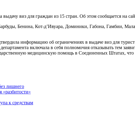
ыдачу виз для граждан из 15 стран. Об этом сообщается на сай
Барбуды, Бенина, Кот-д’Ивуара, Доминики, Габона, Гамбии, Мал
одтвердила информацию об ограничениях в выдаче виз для турис
 департамента включала в себя полномочия отказывать тем заяви
дарственную медицинскую помощь в Соединенных Штатах, что м
без лишнего
я «разбитости»
тупа к средствам