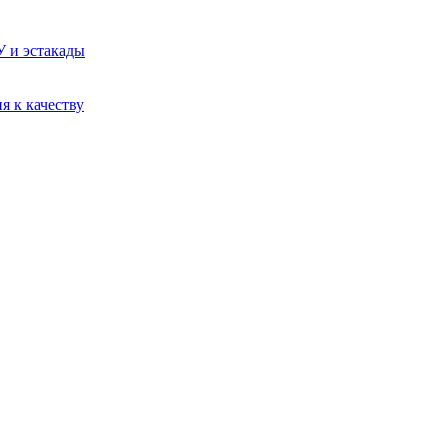
У и эстакады
я к качеству