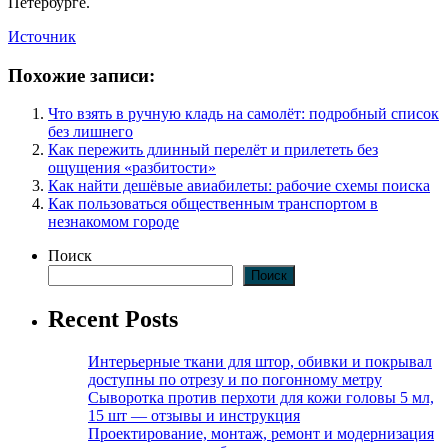
Петербурге.
Источник
Похожие записи:
Что взять в ручную кладь на самолёт: подробный список
без лишнего
Как пережить длинный перелёт и прилететь без
ощущения «разбитости»
Как найти дешёвые авиабилеты: рабочие схемы поиска
Как пользоваться общественным транспортом в
незнакомом городе
Поиск
Поиск
Recent Posts
Интерьерные ткани для штор, обивки и покрывал
доступны по отрезу и по погонному метру
Сыворотка против перхоти для кожи головы 5 мл,
15 шт — отзывы и инструкция
Проектирование, монтаж, ремонт и модернизация