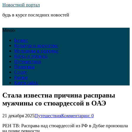
Новостной портал
будь в курсе последних новостей
Меню
Бизнес
Культура и искусство
Медицина и здоровье
Наука и техника
Путешествия
Политика
Спорт
Разное
Карта сайта
Стала известна причина расправы
мужчины со стюардессой в ОАЭ
21 декабря 2025
Путешествия
Комментарии: 0
РЕН ТВ: Расправа над стюардессой из РФ в Дубае произошла
на почве ревности