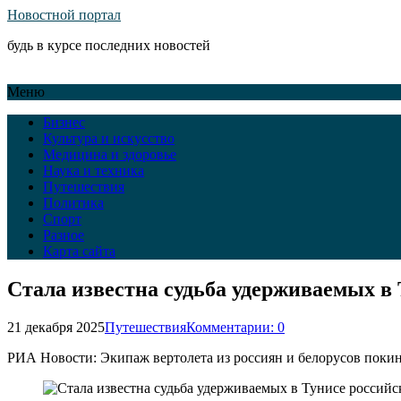
Новостной портал
будь в курсе последних новостей
Меню
Бизнес
Культура и искусство
Медицина и здоровье
Наука и техника
Путешествия
Политика
Спорт
Разное
Карта сайта
Стала известна судьба удерживаемых в 
21 декабря 2025
Путешествия
Комментарии: 0
РИА Новости: Экипаж вертолета из россиян и белорусов поки