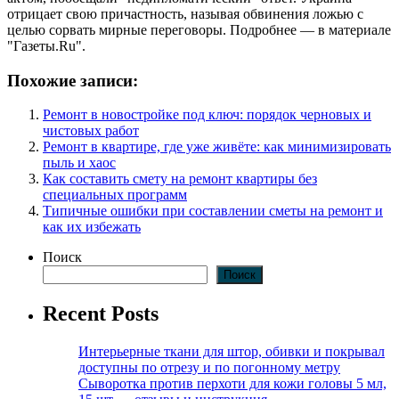
отрицает свою причастность, называя обвинения ложью с
целью сорвать мирные переговоры. Подробнее — в материале
"Газеты.Ru".
Похожие записи:
Ремонт в новостройке под ключ: порядок черновых и
чистовых работ
Ремонт в квартире, где уже живёте: как минимизировать
пыль и хаос
Как составить смету на ремонт квартиры без
специальных программ
Типичные ошибки при составлении сметы на ремонт и
как их избежать
Поиск
Поиск
Recent Posts
Интерьерные ткани для штор, обивки и покрывал
доступны по отрезу и по погонному метру
Сыворотка против перхоти для кожи головы 5 мл,