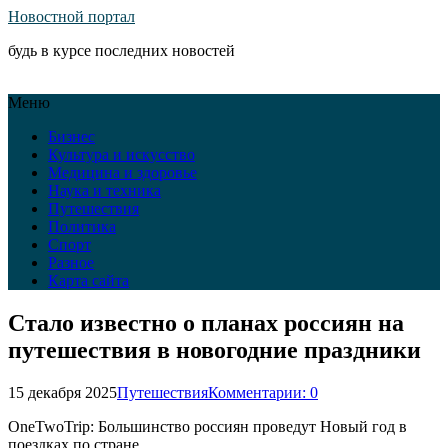
Новостной портал
будь в курсе последних новостей
Меню
Бизнес
Культура и искусство
Медицина и здоровье
Наука и техника
Путешествия
Политика
Спорт
Разное
Карта сайта
Стало известно о планах россиян на
путешествия в новогодние праздники
15 декабря 2025
Путешествия
Комментарии: 0
OneTwoTrip: Большинство россиян проведут Новый год в
поездках по стране