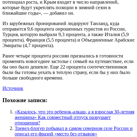
потенциал роста, и Крым входит в число направлений,
которые будут укреплять позиции в зимний сезон в
ближайшие годы», — добавил он.
Из зарубежных бронирований лидируют Таиланд, куда
отправится 9,6 процента опрошенных туристов из России,
Турция, которую выбрали 9,3 процента, а также Италия (5,9
процента), Франция (5,5 процента) и Объединенные Арабские
Эмираты (4,7 процента).
Ранее четыре процента россиян признались в готовности
променять новогоднее застолье с семьей на путешествие, если
бы оно было дешевле. Еще 22 процента соотечественников
были бы готовы уехать в теплую страну, если бы у них было
больше свободного времени.
Источник
Похожие записи:
«Казалось, что это ребенок-алкаш, а я взрослая 30-летняя
женщина» Как совместный отпуск разрушает
отношения?
Тревел-блогер побывал в самом северном селе России и
описал его фразой «место без отзывов»