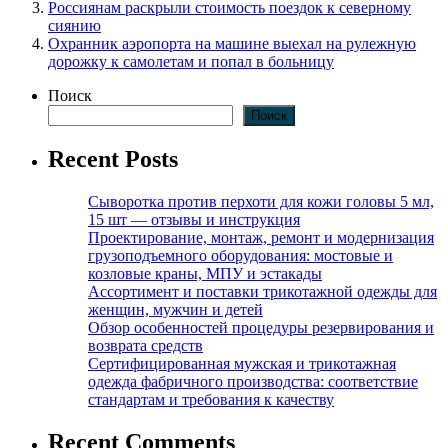
Россиянам раскрыли стоимость поездок к северному
сиянию
Охранник аэропорта на машине выехал на рулежную
дорожку к самолетам и попал в больницу
Поиск
Поиск
Recent Posts
Сыворотка против перхоти для кожи головы 5 мл,
15 шт — отзывы и инструкция
Проектирование, монтаж, ремонт и модернизация
грузоподъемного оборудования: мостовые и
козловые краны, МПУ и эстакады
Ассортимент и поставки трикотажной одежды для
женщин, мужчин и детей
Обзор особенностей процедуры резервирования и
возврата средств
Сертифицированная мужская и трикотажная
одежда фабричного производства: соответствие
стандартам и требования к качеству
Recent Comments