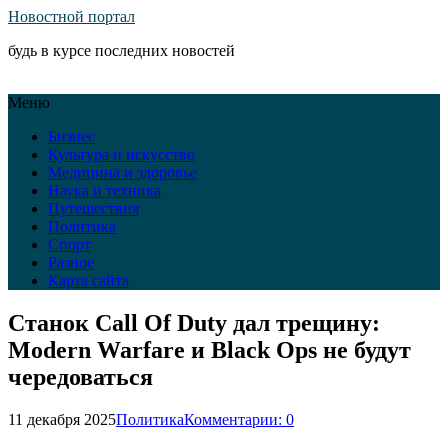
Новостной портал
будь в курсе последних новостей
Меню
Бизнес
Культура и искусство
Медицина и здоровье
Наука и техника
Путешествия
Политика
Спорт
Разное
Карта сайта
Станок Call Of Duty дал трещину:
Modern Warfare и Black Ops не будут
чередоваться
11 декабря 2025
Политика
Комментарии: 0