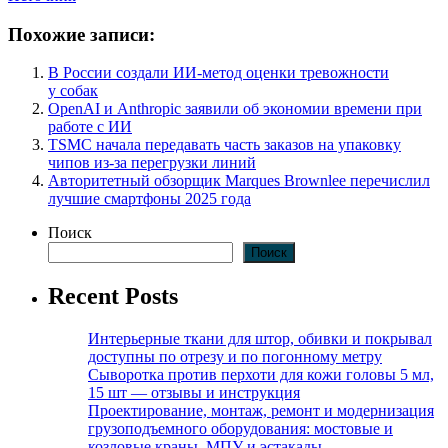
Похожие записи:
В России создали ИИ-метод оценки тревожности
у собак
OpenAI и Anthropic заявили об экономии времени при
работе с ИИ
TSMC начала передавать часть заказов на упаковку
чипов из-за перегрузки линий
Авторитетный обзорщик Marques Brownlee перечислил
лучшие смартфоны 2025 года
Поиск
Поиск
Recent Posts
Интерьерные ткани для штор, обивки и покрывал
доступны по отрезу и по погонному метру
Сыворотка против перхоти для кожи головы 5 мл,
15 шт — отзывы и инструкция
Проектирование, монтаж, ремонт и модернизация
грузоподъемного оборудования: мостовые и
козловые краны, МПУ и эстакады