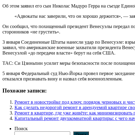
Об этом заявил его сын Николас Мадуро Герра на съезде Един
«Адвокаты нас заверили, что он хорошо держится», — за
Он сообщил, что похищенный президент Венесуэлы передал посла
сторонников «не грустить».
3 января Соединенные Штаты нанесли удар по Венесуэле: взры
заявил, что американские военные захватили президента Венес
Венесуэлой «до передачи власти» берут на себя США.
TAC: Си Цзиньпин усилит меры безопасности после похищен
5 января Федеральный суд Нью-Йорка провел первое заседание
отказался признавать вину и назвал себя военнопленным.
Похожие записи:
Ремонт в новостройке под ключ: порядок черновых и чис
Как сделать недорогой ремонт в арендуемой квартире св
Ремонт в квартире, где уже живёте: как минимизировать 
Капитальный ремонт двухкомнатной квартиры: с чего нач
Поиск
Поиск