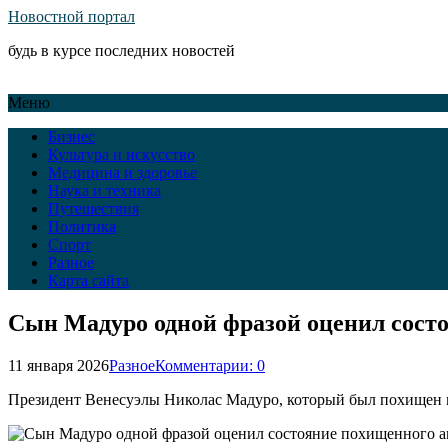
Новостной портал
будь в курсе последних новостей
Меню
Бизнес
Культура и искусство
Медицина и здоровье
Наука и техника
Путешествия
Политика
Спорт
Разное
Карта сайта
Сын Мадуро одной фразой оценил сост
11 января 2026
Разное
Комментарии: 0
Президент Венесуэлы Николас Мадуро, который был похищен в