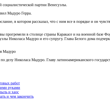
ой социалистической партии Венесуэлы.
явил Мадуро Герра.
ние, в котором рассказал, что с ним все в порядке и он чувств
вы прогремели в столице страны Каракасе и на военной базе Ф
уэлы Николаса Мадуро и его супругу. Глава Белого дома подчерк
ия Мадуро
 по делу Николаса Мадуро. Главу латиноамериканского государс
товых работ
оими руками
пыль и хаос
ать и чем закончить