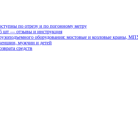
оступны по отрезу и по погонному метру
15 шт — отзывы и инструкция
рузоподъемного оборудования: мостовые и козловые краны, МП
женщин, мужчин и детей
зврата средств