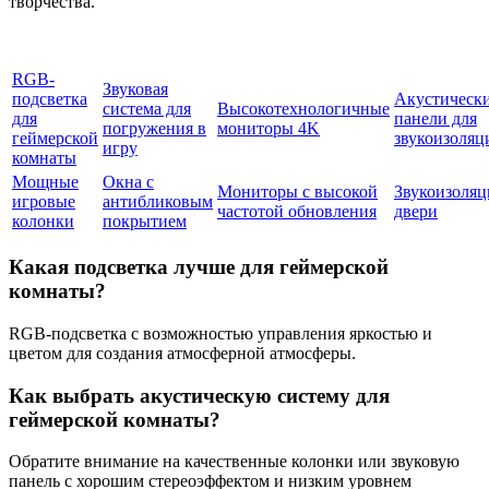
творчества.
RGB-
Звуковая
подсветка
Акустическ
система для
Высокотехнологичные
для
панели для
погружения в
мониторы 4K
геймерской
звукоизоляц
игру
комнаты
Мощные
Окна с
Мониторы с высокой
Звукоизоля
игровые
антибликовым
частотой обновления
двери
колонки
покрытием
Какая подсветка лучше для геймерской
комнаты?
RGB-подсветка с возможностью управления яркостью и
цветом для создания атмосферной атмосферы.
Как выбрать акустическую систему для
геймерской комнаты?
Обратите внимание на качественные колонки или звуковую
панель с хорошим стереоэффектом и низким уровнем