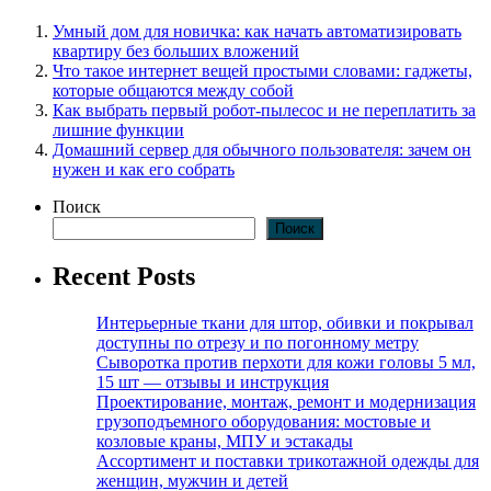
Умный дом для новичка: как начать автоматизировать
квартиру без больших вложений
Что такое интернет вещей простыми словами: гаджеты,
которые общаются между собой
Как выбрать первый робот-пылесос и не переплатить за
лишние функции
Домашний сервер для обычного пользователя: зачем он
нужен и как его собрать
Поиск
Поиск
Recent Posts
Интерьерные ткани для штор, обивки и покрывал
доступны по отрезу и по погонному метру
Сыворотка против перхоти для кожи головы 5 мл,
15 шт — отзывы и инструкция
Проектирование, монтаж, ремонт и модернизация
грузоподъемного оборудования: мостовые и
козловые краны, МПУ и эстакады
Ассортимент и поставки трикотажной одежды для
женщин, мужчин и детей