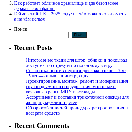
Как работает облачное хранилище и где безопаснее
держать свои файлы
Геймерский ПК в 2025 году: на чём можно сэкономить,
а на чём нельзя
Поиск
Поиск
Recent Posts
Интерьерные ткани для штор, обивки и покрывал
доступны по отрезу и по погонному метру
Сыворотка против перхоти для кожи головы 5 мл,
15 шт — отзывы и инструкция
Проектирование, монтаж, ремонт и модернизация
грузоподъемного оборудования: мостовые и
козловые краны, МПУ и эстакады
Ассортимент и поставки трикотажной одежды для
женщин, мужчин и детей
Обзор особенностей процедуры резервирования и
возврата средств
Recent Comments