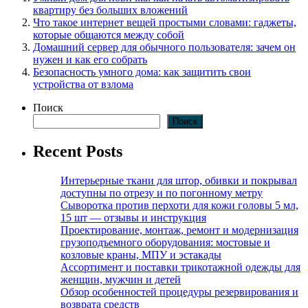
квартиру без больших вложений
Что такое интернет вещей простыми словами: гаджеты,
которые общаются между собой
Домашний сервер для обычного пользователя: зачем он
нужен и как его собрать
Безопасность умного дома: как защитить свои
устройства от взлома
Поиск
Поиск
Recent Posts
Интерьерные ткани для штор, обивки и покрывал
доступны по отрезу и по погонному метру
Сыворотка против перхоти для кожи головы 5 мл,
15 шт — отзывы и инструкция
Проектирование, монтаж, ремонт и модернизация
грузоподъемного оборудования: мостовые и
козловые краны, МПУ и эстакады
Ассортимент и поставки трикотажной одежды для
женщин, мужчин и детей
Обзор особенностей процедуры резервирования и
возврата средств