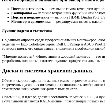
Цветовая точность
— чем выше гамма точек, тем лучше 
Калибровка
— наличие встроенных функций или возмож
Порты и подключение
— наличие HDMI, DisplayPort, U
Монитор и эргономика
— регулируемая высота, наклон,
Лучшие модели и статистика
По данным опросов среди профессиональных монтажеров, око
моделей — Eizo ColorEdge серия, Dell UltraSharp и ASUS ProA
точность цвета, что оправдывает вложения в профессиональной
*Мнение эксперта:* «Инвестиции в хороший монитор — это инв
устройство, полностью соответствующее профессиональным ст
Диски и системы хранения данных
Объем и скорость хранения данных имеют огромное значение пр
современных условиях оптимально использовать комбинацию S
архивирования и хранения финальных файлов.
Объем SSD, в идеале, должен составлять не менее 500 ГБ, а л
актуальными являются RAID-масивы, позволяющие повысить ск