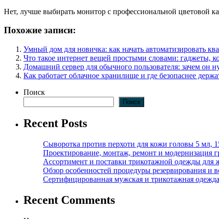
Нет, лучше выбирать монитор с профессиональной цветовой к
Похожие записи:
Умный дом для новичка: как начать автоматизировать кв
Что такое интернет вещей простыми словами: гаджеты, 
Домашний сервер для обычного пользователя: зачем он ну
Как работает облачное хранилище и где безопаснее держ
Поиск
Поиск
Recent Posts
Сыворотка против перхоти для кожи головы 5 мл, 
Проектирование, монтаж, ремонт и модернизация г
Ассортимент и поставки трикотажной одежды для 
Обзор особенностей процедуры резервирования и во
Сертифицированная мужская и трикотажная одежда ф
Recent Comments