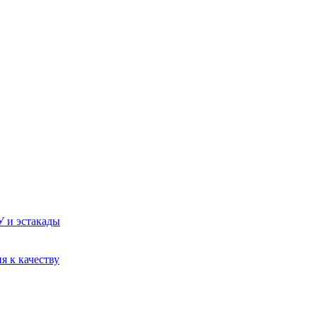
У и эстакады
я к качеству