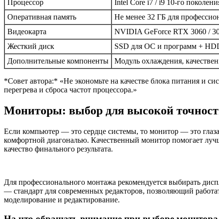
Процессор
Intel Core i7 / i9 10-го покол
Оперативная память
Не менее 32 ГБ для профессио
Видеокарта
NVIDIA GeForce RTX 3060 / 3
Жесткий диск
SSD для ОС и программ + HDD
Дополнительные компоненты
Модуль охлаждения, качестве
*Совет автора:* «Не экономьте на качестве блока питания и с
перегрева и сброса частот процессора.»
Мониторы: выбор для высокой точност
Если компьютер — это сердце системы, то монитор — это гла
комфортной диагональю. Качественный монитор помогает лучше
качество финального результата.
Для профессионального монтажа рекомендуется выбирать дисп
— стандарт для современных редакторов, позволяющий работат
моделирование и редактирование.
На что обращать внимание при выборе монитора