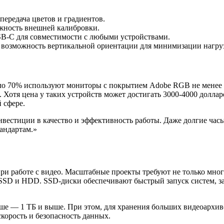
передача цветов и градиентов.
ность внешней калибровки.
SB-C для совместимости с любыми устройствами.
 возможность вертикальной ориентации для минимизации нагруз
ло 70% используют мониторы с покрытием Adobe RGB не менее
rt. Хотя цена у таких устройств может достигать 3000-4000 дол
 сфере.
естиции в качество и эффективность работы. Даже долгие часы 
андартам.»
и работе с видео. Масштабные проекты требуют не только много
SD и HDD. SSD-диски обеспечивают быстрый запуск систем, заг
учше — 1 ТБ и выше. При этом, для хранения больших видеоархи
орость и безопасность данных.