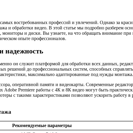
з самых востребованных профессий и увлечений. Однако за кра
тажа и обработки видео. В этой статье мы подробно разберем о
мониторы и диски. Вы узнаете, на что обращать внимание при в
тическом опыте профессионалов.
и надежность
менно он служит платформой для обработки всех данных, редакт
ых решений до профессиональных систем, способных справлять
арактеристики, максимально адаптированные под нужды монтажа
ра, оперативной памяти и видеокарты. Современные редакторы, т
х Adobe Premiere работы с 4К и 8К видео могут быть практичес
теры с такими характеристиками позволяют ускорить работу в 
тажа
Рекомендуемые параметры