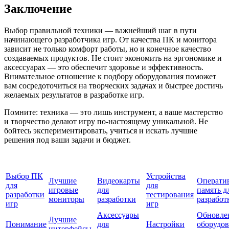
Заключение
Выбор правильной техники — важнейший шаг в пути
начинающего разработчика игр. От качества ПК и монитора
зависит не только комфорт работы, но и конечное качество
создаваемых продуктов. Не стоит экономить на эргономике и
аксессуарах — это обеспечит здоровье и эффективность.
Внимательное отношение к подбору оборудования поможет
вам сосредоточиться на творческих задачах и быстрее достичь
желаемых результатов в разработке игр.
Помните: техника — это лишь инструмент, а ваше мастерство
и творчество делают игру по-настоящему уникальной. Не
бойтесь экспериментировать, учиться и искать лучшие
решения под ваши задачи и бюджет.
Выбор ПК
Устройства
Лучшие
Видеокарты
Операти
для
для
игровые
для
память д
разработки
тестирования
мониторы
разработки
разработ
игр
игр
Аксессуары
Обновле
Лучшие
Понимание
для
Настройки
оборудо
интерфейсы