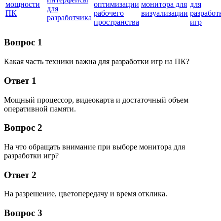
мощности
оптимизации
монитора для
для
для
ПК
рабочего
визуализации
разработ
разработчика
пространства
игр
Вопрос 1
Какая часть техники важна для разработки игр на ПК?
Ответ 1
Мощный процессор, видеокарта и достаточный объем
оперативной памяти.
Вопрос 2
На что обращать внимание при выборе монитора для
разработки игр?
Ответ 2
На разрешение, цветопередачу и время отклика.
Вопрос 3