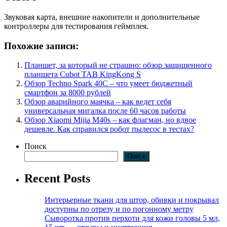
Звуковая карта, внешние накопители и дополнительные
контроллеры для тестирования геймплея.
Похожие записи:
Планшет, за который не страшно: обзор защищенного
планшета Cubot TAB KingKong S
Обзор Technо Spark 40C – что умеет бюджетный
смартфон за 8000 рублей
Обзор аварийного маячка – как ведет себя
универсальная мигалка после 60 часов работы
Обзор Xiaomi Mijia M40s – как флагман, но вдвое
дешевле. Как справился робот пылесос в тестах?
Поиск
Поиск
Recent Posts
Интерьерные ткани для штор, обивки и покрывал
доступны по отрезу и по погонному метру
Сыворотка против перхоти для кожи головы 5 мл,