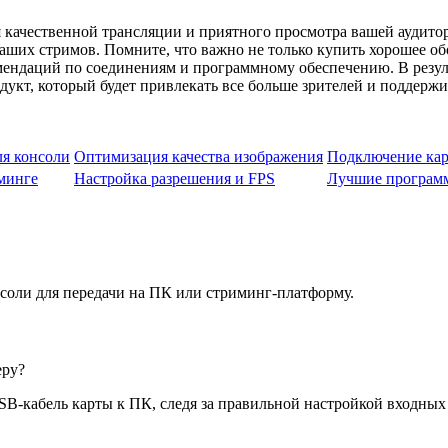
я качественной трансляции и приятного просмотра вашей аудито
ших стримов. Помните, что важно не только купить хорошее обо
мендаций по соединениям и программному обеспечению. В резул
укт, который будет привлекать все больше зрителей и поддержи
ля консоли
Оптимизация качества изображения
Подключение кар
минге
Настройка разрешения и FPS
Лучшие программ
онсоли для передачи на ПК или стриминг-платформу.
еру?
 USB-кабель карты к ПК, следя за правильной настройкой входны