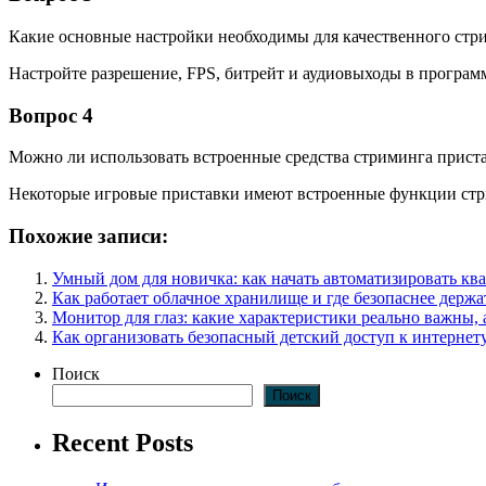
Какие основные настройки необходимы для качественного стри
Настройте разрешение, FPS, битрейт и аудиовыходы в программ
Вопрос 4
Можно ли использовать встроенные средства стриминга прист
Некоторые игровые приставки имеют встроенные функции стри
Похожие записи:
Умный дом для новичка: как начать автоматизировать кв
Как работает облачное хранилище и где безопаснее держ
Монитор для глаз: какие характеристики реально важны, 
Как организовать безопасный детский доступ к интернету
Поиск
Поиск
Recent Posts