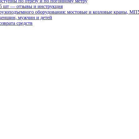
оступны по отрезу и по погонному метру
15 шт — отзывы и инструкция
рузоподъемного оборудования: мостовые и козловые краны, МП
женщин, мужчин и детей
зврата средств