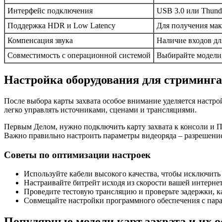
Интерфейс подключения
USB 3.0 или Thund
Поддержка HDR и Low Latency
Для получения мак
Компенсация звука
Наличие входов дл
Совместимость с операционной системой
Выбирайте модели,
Настройка оборудования для стриминга
После выбора карты захвата особое внимание уделяется настр
легко управлять источниками, сценами и трансляциями.
Первым Делом, нужно подключить карту захвата к консоли и ПК
Важно правильно настроить параметры видеоряда – разрешение,
Советы по оптимизации настроек
Используйте кабели высокого качества, чтобы исключить
Настраивайте битрейт исходя из скорости вашей интернет
Проведите тестовую трансляцию и проверьте задержки, ка
Совмещайте настройки программного обеспечения с пара
Популярные модели карт захвата и их 