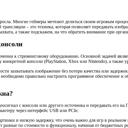
росла. Многие геймеры мечтают делиться своим игровым процес
трансляции – это техника, которая позволяет передавать изображ
 захвата, а также подскажем, на что обратить внимание при орг
консоли
ючении к стриминговому оборудованию. Основной задачей являет
онкретной консоли (PlayStation, Xbox или Nintendo), а также у
ости захватывать изображение без потери качества или задержек
необходимо правильно настроить программное обеспечение и об
жна?
деосигнал с консоли или другого источника и передавать его на 
пьютеру через интерфейс USB или PCIe.
артинки и низкую задержку, что очень важно для игр в реальном
ют разные по стоимости и функционалу, начиная от бюджетных 