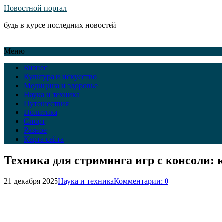
Новостной портал
будь в курсе последних новостей
Меню
Бизнес
Культура и искусство
Медицина и здоровье
Наука и техника
Путешествия
Политика
Спорт
Разное
Карта сайта
Техника для стриминга игр с консоли: 
21 декабря 2025
Наука и техника
Комментарии: 0