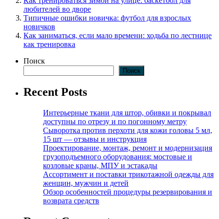
Как тренироваться зимой на улице: баскетбол для
любителей во дворе
Типичные ошибки новичка: футбол для взрослых
новичков
Как заниматься, если мало времени: ходьба по лестнице
как тренировка
Поиск
Поиск
Recent Posts
Интерьерные ткани для штор, обивки и покрывал
доступны по отрезу и по погонному метру
Сыворотка против перхоти для кожи головы 5 мл,
15 шт — отзывы и инструкция
Проектирование, монтаж, ремонт и модернизация
грузоподъемного оборудования: мостовые и
козловые краны, МПУ и эстакады
Ассортимент и поставки трикотажной одежды для
женщин, мужчин и детей
Обзор особенностей процедуры резервирования и
возврата средств