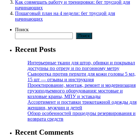
Как совмещать работу и тренировки: бег трусцой для
начинающих
Пошаговый план на 4 недели: бег трусцой для
начинающих
Поиск
Поиск
Recent Posts
Интерьерные ткани для штор, обивки и покрывал
доступны по отрезу и по погонному метру
Сыворотка против перхоти для кожи головы 5 мл,
15 шт — отзывы и инструкция
Проектирование, монтаж, ремонт и модернизация
грузоподъемного оборудования: мостовые и
козловые краны, МПУ и эстакады
Ассортимент и поставки трикотажной одежды для
женщин, мужчин и детей
Обзор особенностей процедуры резервирования и
возврата средств
Recent Comments