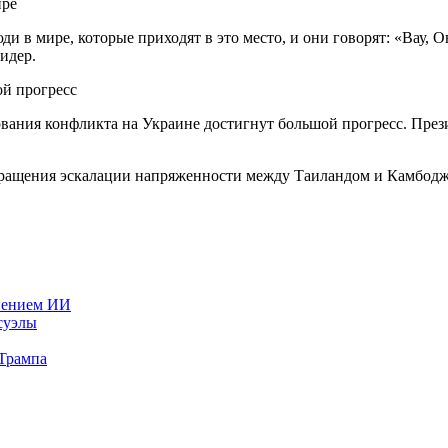
юди в мире, которые приходят в это место, и они говорят: «Вау,
идер.
ой прогресс
рования конфликта на Украине достигнут большой прогресс. Пре
рекращения эскалации напряженности между Таиландом и Камбодж
нением ИИ
суэлы
 Трампа