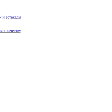
У и эстакады
я к качеству