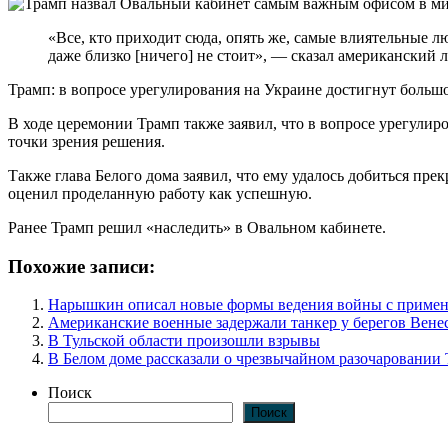
«Все, кто приходит сюда, опять же, самые влиятельные л
даже близко [ничего] не стоит», — сказал американский л
Трамп: в вопросе урегулирования на Украине достигнут больш
В ходе церемонии Трамп также заявил, что в вопросе урегули
точки зрения решения.
Также глава Белого дома заявил, что ему удалось добиться п
оценил проделанную работу как успешную.
Ранее Трамп решил «наследить» в Овальном кабинете.
Похожие записи:
Нарышкин описал новые формы ведения войны с приме
Американские военные задержали танкер у берегов Вене
В Тульской области произошли взрывы
В Белом доме рассказали о чрезвычайном разочаровании
Поиск
Поиск