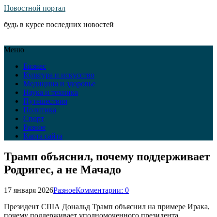
Новостной портал
будь в курсе последних новостей
Меню
Бизнес
Культура и искусство
Медицина и здоровье
Наука и техника
Путешествия
Политика
Спорт
Разное
Карта сайта
Трамп объяснил, почему поддерживает
Родригес, а не Мачадо
17 января 2026
Разное
Комментарии: 0
Президент США Дональд Трамп объяснил на примере Ирака,
почему поддерживает уполномоченного президента