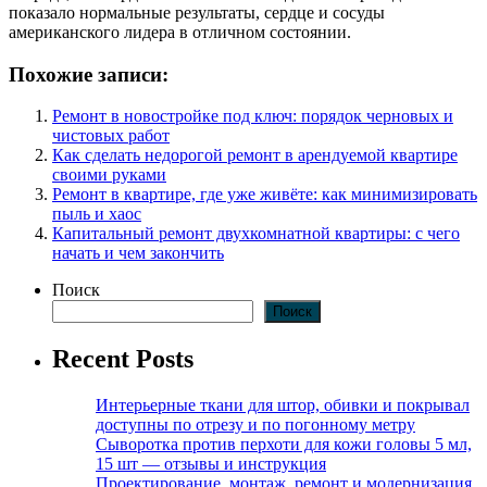
показало нормальные результаты, сердце и сосуды
американского лидера в отличном состоянии.
Похожие записи:
Ремонт в новостройке под ключ: порядок черновых и
чистовых работ
Как сделать недорогой ремонт в арендуемой квартире
своими руками
Ремонт в квартире, где уже живёте: как минимизировать
пыль и хаос
Капитальный ремонт двухкомнатной квартиры: с чего
начать и чем закончить
Поиск
Поиск
Recent Posts
Интерьерные ткани для штор, обивки и покрывал
доступны по отрезу и по погонному метру
Сыворотка против перхоти для кожи головы 5 мл,
15 шт — отзывы и инструкция
Проектирование, монтаж, ремонт и модернизация