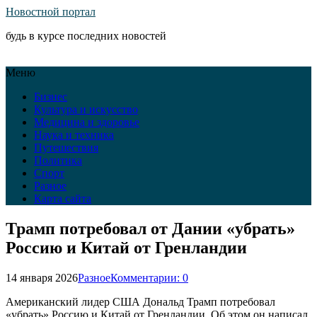
Новостной портал
будь в курсе последних новостей
Меню
Бизнес
Культура и искусство
Медицина и здоровье
Наука и техника
Путешествия
Политика
Спорт
Разное
Карта сайта
Трамп потребовал от Дании «убрать»
Россию и Китай от Гренландии
14 января 2026
Разное
Комментарии: 0
Американский лидер США Дональд Трамп потребовал
«убрать» Россию и Китай от Гренландии. Об этом он написал