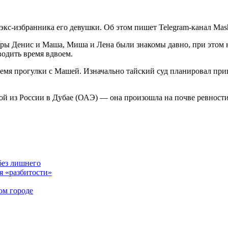
 экс-избранника его девушки. Об этом пишет Telegram-канал Mas
Пары Денис и Маша, Миша и Лена были знакомы давно, при этом
водить время вдвоем.
время прогулки с Машей. Изначально тайский суд планировал п
й из России в Дубае (ОАЭ) — она произошла на почве ревности.
без лишнего
я «разбитости»
ом городе