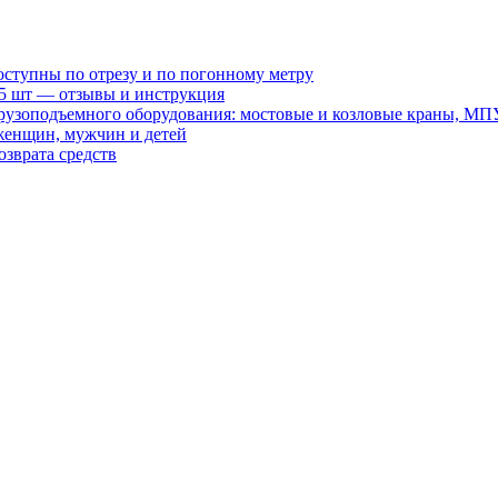
оступны по отрезу и по погонному метру
15 шт — отзывы и инструкция
рузоподъемного оборудования: мостовые и козловые краны, МП
женщин, мужчин и детей
зврата средств