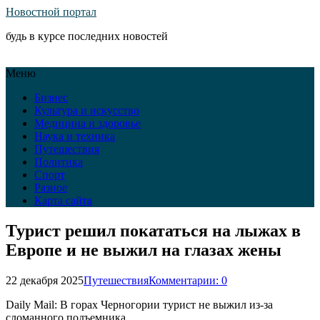
Новостной портал
будь в курсе последних новостей
Меню
Бизнес
Культура и искусство
Медицина и здоровье
Наука и техника
Путешествия
Политика
Спорт
Разное
Карта сайта
Турист решил покататься на лыжах в
Европе и не выжил на глазах жены
22 декабря 2025
Путешествия
Комментарии: 0
Daily Mail: В горах Черногории турист не выжил из-за
сломанного подъемника