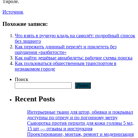
Тироле.
Источник
Похожие записи:
Что взять в ручную кладь на самолёт: подробный список
без лишнего
Как пережить длинный перелёт и прилететь без
ощущения «разбитости»
Как найти дешёвые авиабилеты: рабочие схемы поиска
Как пользоваться общественным транспортом в
незнакомом городе
Поиск
Поиск
Recent Posts
Интерьерные ткани для штор, обивки и покрывал
доступны по отрезу и по погонному метру
Сыворотка против перхоти для кожи головы 5 мл,
15 шт — отзывы и инструкция
Проектирование, монтаж, ремонт и модернизация