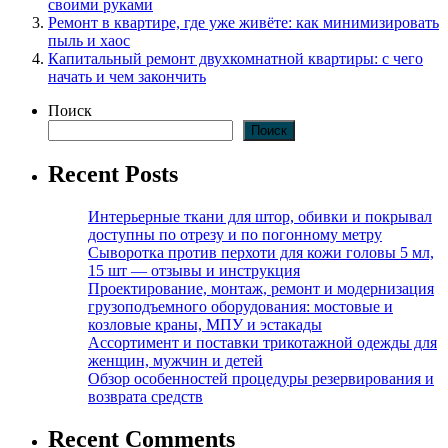
своими руками
Ремонт в квартире, где уже живёте: как минимизировать
пыль и хаос
Капитальный ремонт двухкомнатной квартиры: с чего
начать и чем закончить
Поиск
Поиск
Recent Posts
Интерьерные ткани для штор, обивки и покрывал
доступны по отрезу и по погонному метру
Сыворотка против перхоти для кожи головы 5 мл,
15 шт — отзывы и инструкция
Проектирование, монтаж, ремонт и модернизация
грузоподъемного оборудования: мостовые и
козловые краны, МПУ и эстакады
Ассортимент и поставки трикотажной одежды для
женщин, мужчин и детей
Обзор особенностей процедуры резервирования и
возврата средств
Recent Comments