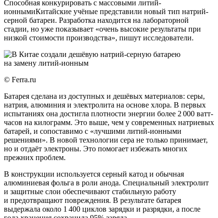
Способная конкурировать с массовыми литий-
ионнымиКитайские учёные представили новый тип натрий-
серной батареи. Разработка находится на лабораторной
стадии, но уже показывает «очень высокие результаты при
низкой стоимости производства», пишут исследователи.
© Ferra.ru
Батарея сделана из доступных и дешёвых материалов: серы,
натрия, алюминия и электролита на основе хлора. В первых
испытаниях она достигла плотности энергии более 2 000 ватт-
часов на килограмм. Это выше, чем у современных натриевых
батарей, и сопоставимо с «лучшими литий-ионными
решениями». В новой технологии сера не только принимает,
но и отдаёт электроны. Это помогает избежать многих
прежних проблем.
В конструкции используется серный катод и обычная
алюминиевая фольга в роли анода. Специальный электролит
и защитные слои обеспечивают стабильную работу
и предотвращают повреждения. В результате батарея
выдержала около 1 400 циклов зарядки и разрядки, а после
года хранения сохранила 95% заряда.