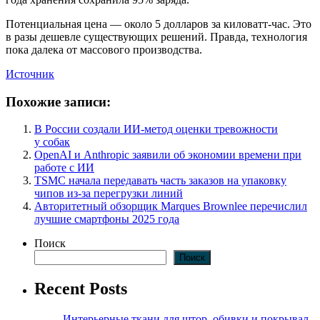
Потенциальная цена — около 5 долларов за киловатт-час. Это
в разы дешевле существующих решений. Правда, технология
пока далека от массового производства.
Источник
Похожие записи:
В России создали ИИ-метод оценки тревожности
у собак
OpenAI и Anthropic заявили об экономии времени при
работе с ИИ
TSMC начала передавать часть заказов на упаковку
чипов из-за перегрузки линий
Авторитетный обзорщик Marques Brownlee перечислил
лучшие смартфоны 2025 года
Поиск
Поиск
Recent Posts
Интерьерные ткани для штор, обивки и покрывал