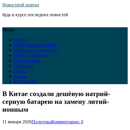
Новостной портал
будь в курсе последних новостей
Меню
Бизнес
Культура и искусство
Медицина и здоровье
Наука и техника
Путешествия
Политика
Спорт
Разное
Карта сайта
В Китае создали дешёвую натрий-
серную батарею на замену литий-
ионным
11 января 2026
Политика
Комментарии: 0