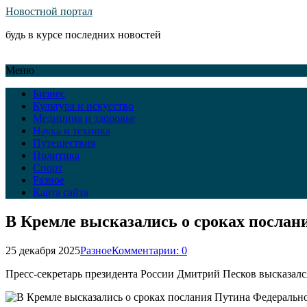
Новостной портал
будь в курсе последних новостей
Меню
Бизнес
Культура и искусство
Медицина и здоровье
Наука и техника
Путешествия
Политика
Спорт
Разное
Карта сайта
В Кремле высказались о сроках посла
25 декабря 2025
Разное
Комментарии: 0
Пресс-секретарь президента России Дмитрий Песков высказал