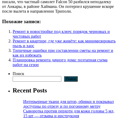
писали, что частный самолет Falcon 50 разбился неподалеку
от Анкары, в районе Хаймана. Он потерпел крушение вскоре
после вылета в направлении Триполи.
Похожие записи:
Ремонт в новостройке под ключ: порядок черновых и
чистовых работ
Ремонт в квартире, где уже живёте: как минимизировать
пыль и хаос
Типичные ошибки при составлении сметы на ремонт и
как их избежать
Планировка ремонта дачного дома: поэтапная схема
работ на сезон
Поиск
Поиск
Recent Posts
Интерьерные ткани для штор, обивки и покрывал
доступны по отрезу и по погонному метру
Сыворотка против перхоти для кожи головы 5 мл,
15 шт — отзывы и инструкция