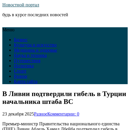
Новостной портал
будь в курсе последних новостей
Меню
Бизнес
Культура и искусство
Медицина и здоровье
Наука и техника
Путешествия
Политика
Спорт
Разное
Карта сайта
В Ливии подтвердили гибель в Турции
начальника штаба ВС
23 декабря 2025
Разное
Комментарии: 0
Премьер-министр Правительства национального единства
(ПНЕ) Ливии Абдель Хамид Дбейба подтвердил гибель в