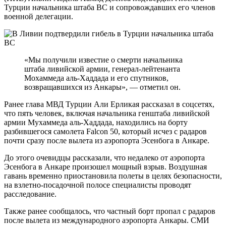
Турции начальника штаба ВС и сопровождавших его членов
военной делегации.
«Мы получили известие о смерти начальника
штаба ливийской армии, генерал-лейтенанта
Мохаммеда аль-Хаддада и его спутников,
возвращавшихся из Анкары», — отметил он.
Ранее глава МВД Турции Али Ерликая рассказал в соцсетях,
что пять человек, включая начальника генштаба ливийской
армии Мухаммеда аль-Хаддада, находились на борту
разбившегося самолета Falcon 50, который исчез с радаров
почти сразу после вылета из аэропорта Эсенбога в Анкаре.
До этого очевидцы рассказали, что недалеко от аэропорта
Эсенбога в Анкаре произошел мощный взрыв. Воздушная
гавань временно приостановила полеты в целях безопасности,
на взлетно-посадочной полосе специалисты проводят
расследование.
Также ранее сообщалось, что частный борт пропал с радаров
после вылета из международного аэропорта Анкары. СМИ