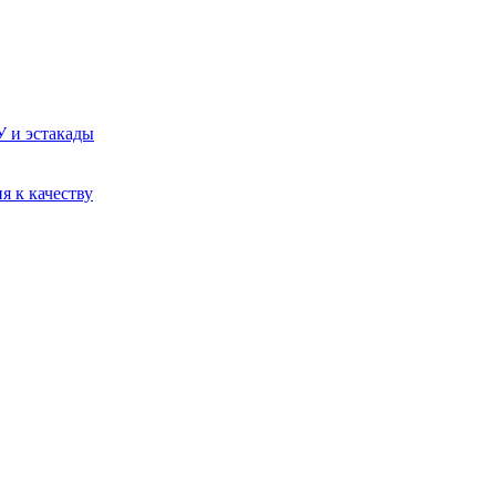
У и эстакады
я к качеству