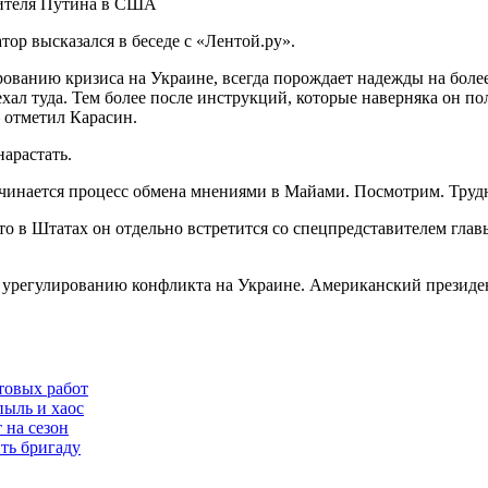
ор высказался в беседе с «Лентой.ру».
ованию кризиса на Украине, всегда порождает надежды на бол
хал туда. Тем более после инструкций, которые наверняка он п
 отметил Карасин.
нарастать.
чинается процесс обмена мнениями в Майами. Посмотрим. Трудн
что в Штатах он отдельно встретится со спецпредставителем гл
 урегулированию конфликта на Украине. Американский президент
товых работ
пыль и хаос
 на сезон
ть бригаду