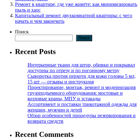
Ремонт в квартире, где уже живёте: как минимизировать
пыль и хаос
Капитальный ремонт двухкомнатной квартиры: с чего
начать и чем закончить
Поиск
Поиск
Recent Posts
Интерьерные ткани для штор, обивки и покрывал
доступны по отрезу и по погонному метру
Сыворотка против перхоти для кожи головы 5 мл,
15 шт — отзывы и инструкция
Проектирование, монтаж, ремонт и модернизация
грузоподъемного оборудования: мостовые и
козловые краны, МПУ и эстакады
Ассортимент и поставки трикотажной одежды для
женщин, мужчин и детей
Обзор особенностей процедуры резервирования и
возврата средств
Recent Comments