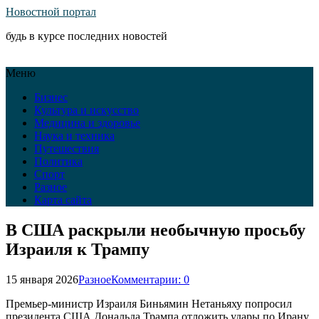
Новостной портал
будь в курсе последних новостей
Меню
Бизнес
Культура и искусство
Медицина и здоровье
Наука и техника
Путешествия
Политика
Спорт
Разное
Карта сайта
В США раскрыли необычную просьбу
Израиля к Трампу
15 января 2026
Разное
Комментарии: 0
Премьер-министр Израиля Биньямин Нетаньяху попросил
президента США Дональда Трампа отложить удары по Ирану.