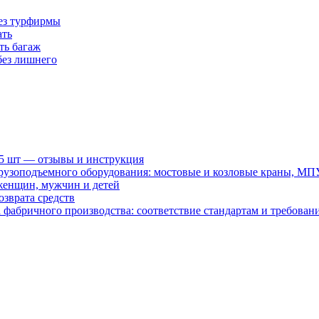
без турфирмы
ать
ть багаж
без лишнего
15 шт — отзывы и инструкция
рузоподъемного оборудования: мостовые и козловые краны, МП
женщин, мужчин и детей
зврата средств
абричного производства: соответствие стандартам и требовани