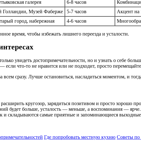
етьяковская галерея
6-8 часов
Комбинация
й Голландии, Музей Фаберже
5-7 часов
Акцент на 
старый город, набережная
4-6 часов
Многообра
нное время, чтобы избежать лишнего переезда и усталости.
 интересах
олько увидеть достопримечательности, но и узнать о себе боль
— если что-то не нравится или не подходит, просто перемещайт
за всем сразу. Лучше остановиться, насладиться моментом, и то
расширить кругозор, зарядиться позитивом и просто хорошо про
ний будет больше, усталость — меньше, а воспоминания — ярче.
к и складываются самые приятные и запоминающиеся выходные в
опримечательностей
Где попробовать местную кухню
Советы по 