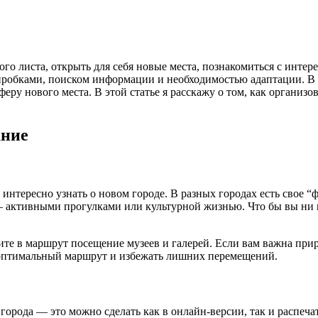
того листа, открыть для себя новые места, познакомиться с инте
пробками, поиском информации и необходимостью адаптации. В 
ру нового места. В этой статье я расскажу о том, как организов
ание
 интересно узнать о новом городе. В разных городах есть свое 
— активными прогулками или культурной жизнью. Что бы вы ни в
ите в маршрут посещение музеев и галерей. Если вам важна при
ь оптимальный маршрут и избежать лишних перемещений.
города — это можно сделать как в онлайн-версии, так и распеч