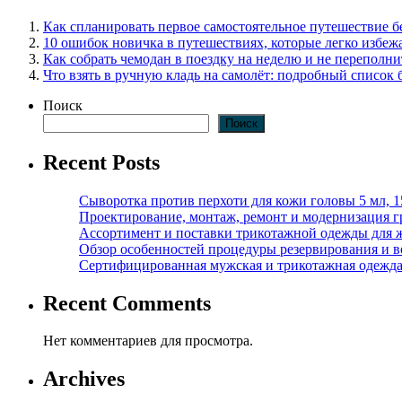
Как спланировать первое самостоятельное путешествие 
10 ошибок новичка в путешествиях, которые легко избеж
Как собрать чемодан в поездку на неделю и не переполни
Что взять в ручную кладь на самолёт: подробный список 
Поиск
Поиск
Recent Posts
Сыворотка против перхоти для кожи головы 5 мл, 
Проектирование, монтаж, ремонт и модернизация г
Ассортимент и поставки трикотажной одежды для 
Обзор особенностей процедуры резервирования и во
Сертифицированная мужская и трикотажная одежда ф
Recent Comments
Нет комментариев для просмотра.
Archives