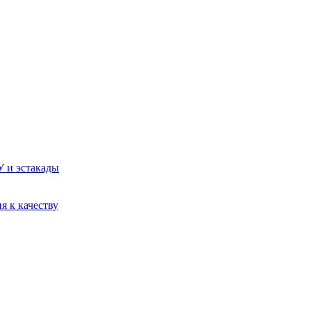
У и эстакады
я к качеству